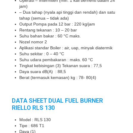
Operasi – Intermiten (min. 1 kali berhenti dalam 24
jam)
– Dua tahap (nyala api tinggi dan rendah) dan satu
tahap (semua – tidak ada)
Output Pompa pada 12 bar : 220 kg/jam
Rentang tekanan : 10 – 20 bar
Suhu bahan bakar : 60 °C maks.
Nozel nomor 2
Aplikasi standar Boiler : air, uap, minyak diatermik
Suhu sekitar : 0 – 40 °C
Suhu udara pembakaran : maks. 60 °C
Tingkat kebisingan (3) Tekanan suara : 77,5
Daya suara dB(A) : 88,5
Berat (termasuk kemasan) kg : 78- 80(4)
DATA SHEET DUAL FUEL BURNER
RIELLO RLS 130
Model : RLS 130
Tipe : 686 T1
Daya (1)