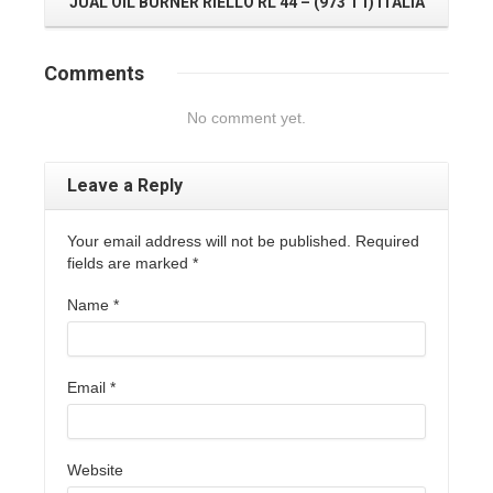
JUAL OIL BURNER RIELLO RL 44 – (973 T1) ITALIA
JU
Comments
No comment yet.
Leave a Reply
Your email address will not be published. Required
fields are marked
*
Name
*
Email
*
Website