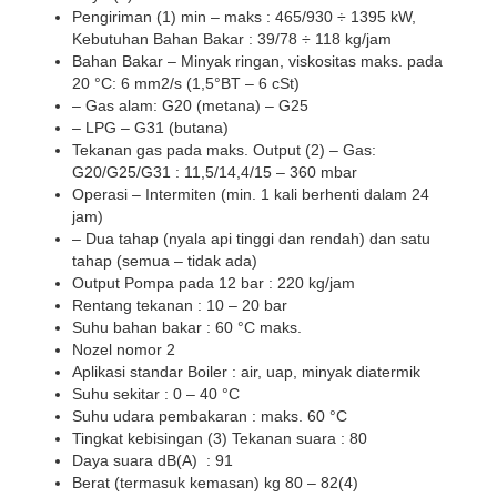
Pengiriman (1) min – maks : 465/930 ÷ 1395 kW,
Kebutuhan Bahan Bakar : 39/78 ÷ 118 kg/jam
Bahan Bakar – Minyak ringan, viskositas maks. pada
20 °C: 6 mm2/s (1,5°BT – 6 cSt)
– Gas alam: G20 (metana) – G25
– LPG – G31 (butana)
Tekanan gas pada maks. Output (2) – Gas:
G20/G25/G31 : 11,5/14,4/15 – 360 mbar
Operasi – Intermiten (min. 1 kali berhenti dalam 24
jam)
– Dua tahap (nyala api tinggi dan rendah) dan satu
tahap (semua – tidak ada)
Output Pompa pada 12 bar : 220 kg/jam
Rentang tekanan : 10 – 20 bar
Suhu bahan bakar : 60 °C maks.
Nozel nomor 2
Aplikasi standar Boiler : air, uap, minyak diatermik
Suhu sekitar : 0 – 40 °C
Suhu udara pembakaran : maks. 60 °C
Tingkat kebisingan (3) Tekanan suara : 80
Daya suara dB(A) : 91
Berat (termasuk kemasan) kg 80 – 82(4)