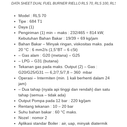
DATA SHEET DUAL FUEL BURNER RIELLO RLS 70, RLS 100, RLS 130
Model : RLS 70
Tipe : 684 T1
Daya (1)
Pengiriman (1) min – maks : 232/465 ÷ 814 kW,
Kebutuhan Bahan Bakar : 19/39 ÷ 69 kg/jam
Bahan Bakar – Minyak ringan, viskositas maks. pada
20 °C : 6 mm2/s (1,5°BT – 6 cSt)
– Gas alam : G20 (metana) – G25
– LPG – G31 (butana)
Tekanan gas pada maks. Output (2) – Gas :
G20/G25/G31 — 6,2/7,5/7,8 – 360 mbar
Operasi – Intermiten (min. 1 kali berhenti dalam 24
jam)
– Dua tahap (nyala api tinggi dan rendah) dan satu
tahap (semua – tidak ada)
Output Pompa pada 12 bar : 220 kg/jam
Rentang tekanan : 10 – 20 bar
Suhu bahan bakar : 60 °C maks.
Nozel : nomor 2
Aplikasi standar Boiler : air, uap, minyak diatermik