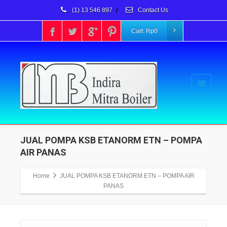
(1) 13 546 897
/
Contact Us
Cart:
Rp
0
JUAL POMPA KSB ETANORM ETN – POMPA
AIR PANAS
Home
JUAL POMPA KSB ETANORM ETN – POMPA AIR
PANAS