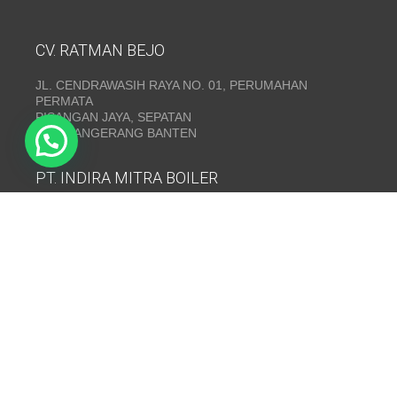
CV. RATMAN BEJO
JL. CENDRAWASIH RAYA NO. 01, PERUMAHAN
PERMATA
PISANGAN JAYA, SEPATAN
KAB. TANGERANG BANTEN
PT. INDIRA MITRA BOILER
Emerald Residence Sepatan Ruko 8i, RT.026/RW.005,
Kosambi, Kec. Sukadiri, Kabupaten Tangerang, Banten
15530
Telepon:
(021) 35295874
INDIRA MITRA BOILER~ Fabrikasi boiler dan Thermal Oil
Heater
www.mitraboiler.com
Copyright © 2026
Post
/
Produk
/
Contact