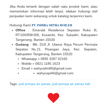
Jika Anda tertarik dengan salah satu produk kami, atau
memerlukan informasi lebih lanjut, silakan hubungi staf
penjualan kami sekarang untuk katalog terperinci kami.
PT.
INDIR
A
MITRA BOILER
Hubungi Kami
Office
: Emerald Residence Sepatan Ruko 8i,
RT.026/RW.005, Kosambi, Kec. Sukadiri, Kabupaten
Tangerang, Banten 15530
Gudang
: Blk. D19 Jl. Utama Raya Perum Permata
Sepatan No.21, Pisangan Jaya, Kec. Sepatan,
Kabupaten Tangerang, Banten 15520
Whatsapp = 0895 3287 02165
Mobile = 0821 1185 1623
Email = wahyuidm86@gmail.com
= wahyuspi46@gmail.com
Tags:
jual pompa air panas
,
jual pompa air panas ksb