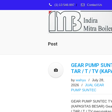
(1) 13 546 897
/
Contact Us
Post
GEAR PUMP SUNT
TAR / T / TV (KA
by
wahyu
/
July 28,
2026
/
JUAL GEAR
PUMP SUNTEC
GEAR PUMP SUNTEC TYPE
(KAPASITAS BESAR) Ge
/ TAR / T / TV merupakan