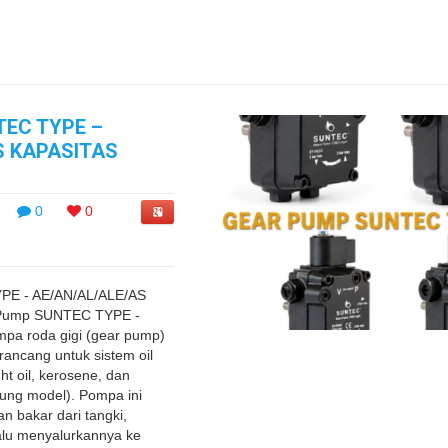
EC TYPE –
S KAPASITAS
0
0
E - AE/AN/AL/ALE/AS
Pump SUNTEC TYPE -
pa roda gigi (gear pump)
irancang untuk sistem oil
ht oil, kerosene, dan
ntung model). Pompa ini
n bakar dari tangki,
alu menyalurkannya ke