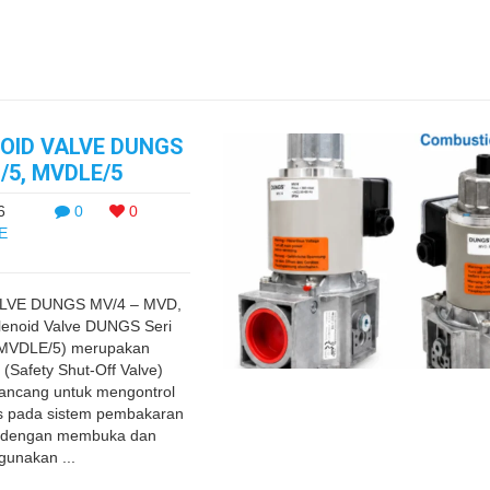
OID VALVE DUNGS
/5, MVDLE/5
6
0
0
E
LVE DUNGS MV/4 – MVD,
enoid Valve DUNGS Seri
 MVDLE/5) merupakan
(Safety Shut-Off Valve)
irancang untuk mengontrol
is pada sistem pembakaran
rja dengan membuka dan
gunakan ...