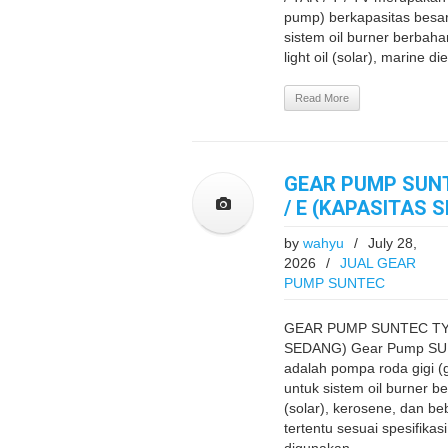
pump) berkapasitas besar
sistem oil burner berbaha
light oil (solar), marine di
Read More
GEAR PUMP SUNTE
/ E (KAPASITAS 
by
wahyu
/
July 28,
2026
/
JUAL GEAR
PUMP SUNTEC
GEAR PUMP SUNTEC TYPE
SEDANG) Gear Pump SUN
adalah pompa roda gigi 
untuk sistem oil burner be
(solar), kerosene, dan be
tertentu sesuai spesifikas