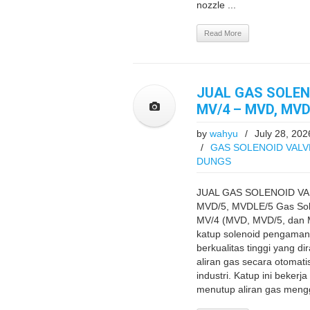
nozzle ...
Read More
JUAL GAS SOLEN
MV/4 – MVD, MVD
by
wahyu
/
July 28, 202
/
GAS SOLENOID VALV
DUNGS
JUAL GAS SOLENOID VA
MVD/5, MVDLE/5 Gas Sol
MV/4 (MVD, MVD/5, dan
katup solenoid pengaman 
berkualitas tinggi yang d
aliran gas secara otomat
industri. Katup ini beke
menutup aliran gas meng