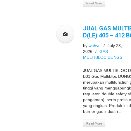
Read More
JUAL GAS MULTI
D(LE) 405 – 412 B
by
wahyu
/
July 28,
2026
/
GAS
MULTIBLOC DUNGS
JUAL GAS MULTIBLOC D
B01 Gas MultiBloc DUNG
merupakan multifunction g
tinggi yang menggabungka
regulator, double safety s
pengaman), serta pressur
yang ringkas. Produk ini 
burner gas industri ...
Read More