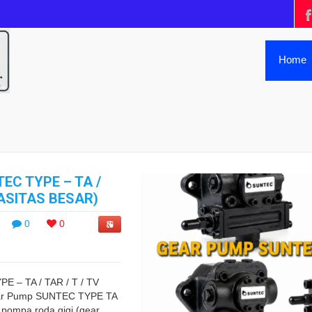
Home
EC TYPE – TA /
PASITAS BESAR)
0
0
 – TA / TAR / T / TV
ar Pump SUNTEC TYPE TA
 pompa roda gigi (gear