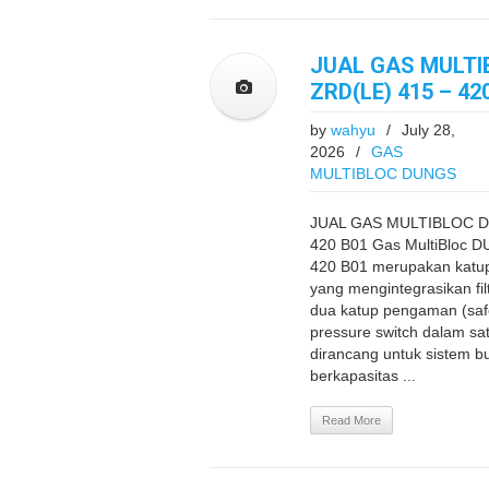
JUAL GAS MULTI
ZRD(LE) 415 – 42
by
wahyu
/
July 28,
2026
/
GAS
MULTIBLOC DUNGS
JUAL GAS MULTIBLOC D
420 B01 Gas MultiBloc 
420 B01 merupakan katup 
yang mengintegrasikan fil
dua katup pengaman (safet
pressure switch dalam satu
dirancang untuk sistem bu
berkapasitas ...
Read More