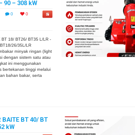
– 90 – 308 kW
0
0
BT 18/ BT26/ BT35 L/LR -
e BT18/26/35L/LR
bakar minyak ringan (light
si dengan sistem satu atau
ngkat ini menggunakan
 bertekanan tinggi melalui
an bahan bakar, serta
 BAITE BT 40/ BT
652 kW