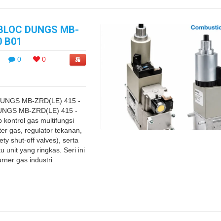
BLOC DUNGS MB-
0 B01
0
0
UNGS MB-ZRD(LE) 415 -
DUNGS MB-ZRD(LE) 415 -
kontrol gas multifungsi
ter gas, regulator tekanan,
y shut-off valves), serta
 unit yang ringkas. Seri ini
rner gas industri