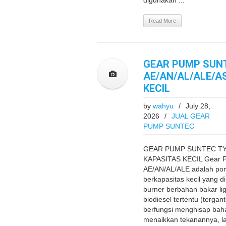
digunakan ...
Read More
GEAR PUMP SUNT
AE/AN/AL/ALE/A
KECIL
by
wahyu
/
July 28,
2026
/
JUAL GEAR
PUMP SUNTEC
GEAR PUMP SUNTEC TYP
KAPASITAS KECIL Gear 
AE/AN/AL/ALE adalah pom
berkapasitas kecil yang d
burner berbahan bakar lig
biodiesel tertentu (terga
berfungsi menghisap baha
menaikkan tekanannya, l