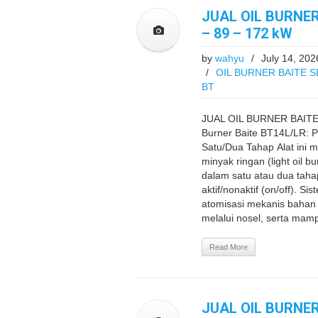
JUAL OIL BURNER
– 89 – 172 kW
by
wahyu
/
July 14, 202
/
OIL BURNER BAITE S
BT
JUAL OIL BURNER BAITE 
Burner Baite BT14L/LR: 
Satu/Dua Tahap Alat ini
minyak ringan (light oil b
dalam satu atau dua tah
aktif/nonaktif (on/off). 
atomisasi mekanis bahan 
melalui nosel, serta mamp
Read More
JUAL OIL BURNER