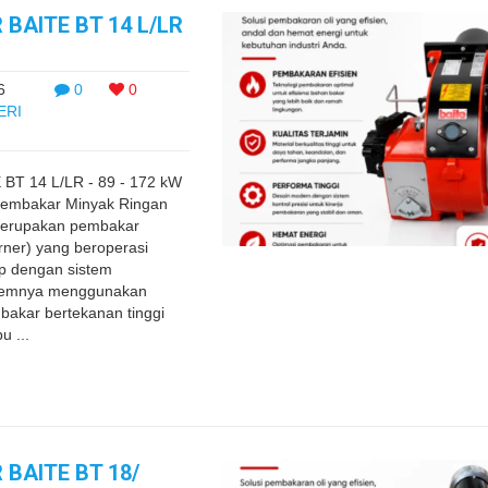
 BAITE BT 14 L/LR
6
0
0
ERI
BT 14 L/LR - 89 - 172 kW
Pembakar Minyak Ringan
 merupakan pembakar
urner) yang beroperasi
ap dengan sistem
Sistemnya menggunakan
bakar bertekanan tinggi
u ...
 BAITE BT 18/