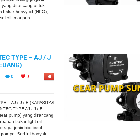
 yang dirancang untuk
n bakar heavy oil (HFO),
esel oil, maupun ...
C TYPE – AJ / J
SEDANG)
0
0
 – AJ / J / E (KAPASITAS
TEC TYPE AJ / J / E
(gear pump) yang dirancang
rbahan bakar light oil
berapa jenis biodiesel
i pompa. Seri ini banyak