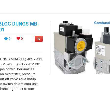
BLOC DUNGS MB-
01
0
0
UNGS MB-D(LE) 405 - 412
S MB-D(LE) 405 - 412 B01
as control berkualitas
n microfilter, pressure
hut-off valve (dua katup
e switch dalam satu unit
dirancang untuk sistem