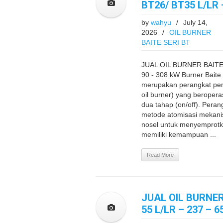
BT26/ BT35 L/LR 
by
wahyu
/
July 14,
2026
/
OIL BURNER
BAITE SERI BT
JUAL OIL BURNER BAITE 
90 - 308 kW Burner Bait
merupakan perangkat pem
oil burner) yang beropera
dua tahap (on/off). Pera
metode atomisasi mekanis
nosel untuk menyemprotk
memiliki kemampuan ...
Read More
JUAL OIL BURNER
55 L/LR – 237 – 