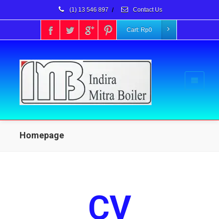
(1) 13 546 897
/
Contact Us
Cart:
Rp
0
Homepage
CV