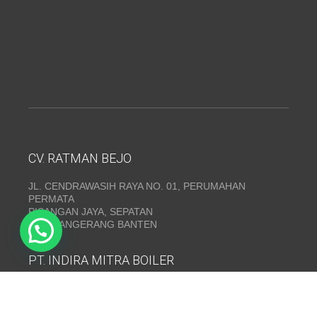
CV. RATMAN BEJO
JL. CENDRAWASIH RAYA NO. 01, PERUMAHAN
PERMATA
PISANGAN JAYA, SEPATAN
KAB. TANGERANG BANTEN
PT. INDIRA MITRA BOILER
Emerald Residence Sepatan Ruko 8i, RT.026/RW.005,
Kosambi, Kec. Sukadiri, Kabupaten Tangerang, Banten
15530