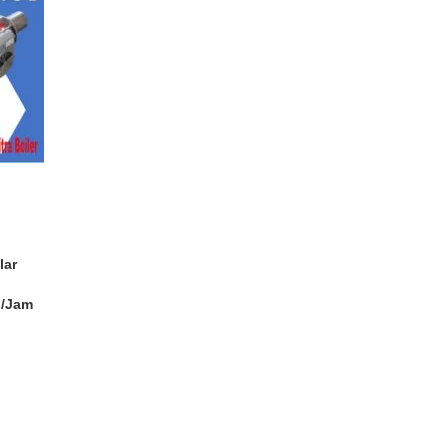
lar
g/Jam