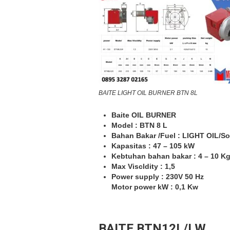
BAITE LIGHT OIL BURNER BTN 8L
Baite OIL BURNER
Model : BTN 8 L
Bahan Bakar /Fuel : LIGHT OIL/So
Kapasitas : 47 – 105 kW
Kebtuhan bahan bakar : 4 – 10 K
Max Viscldity : 1,5
Power supply : 230V 50 Hz
Motor power kW : 0,1 Kw
BAITE BTN12L/LW