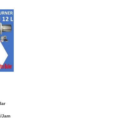
lar
g/Jam