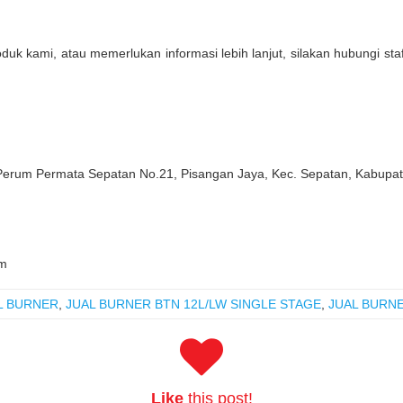
oduk kami, atau memerlukan informasi lebih lanjut, silakan hubungi st
 Perum Permata Sepatan No.21, Pisangan Jaya, Kec. Sepatan, Kabupa
m
IL BURNER
,
JUAL BURNER BTN 12L/LW SINGLE STAGE
,
JUAL BURNE
Like
this post!