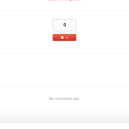
0
+1
No comment yet.