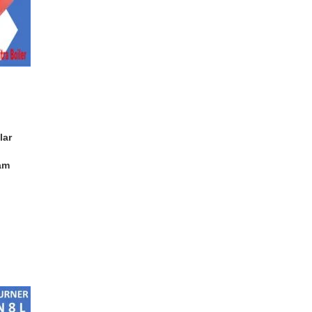
lar
am