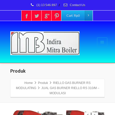
(1) 13 546 897
/
Contact Us
Cart:
Rp
0
Produk
Home
Produk
RIELLO GAS BURNER RS
MODULATING
JUAL GAS BURNER RIELLO RS 310/M –
MODULASI