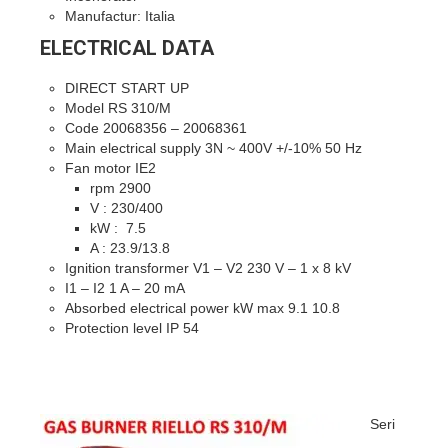
Manufactur: Italia
ELECTRICAL DATA
DIRECT START UP
Model RS 310/M
Code 20068356 – 20068361
Main electrical supply 3N ~ 400V +/-10% 50 Hz
Fan motor IE2
rpm 2900
V : 230/400
kW : 7.5
A : 23.9/13.8
Ignition transformer V1 – V2 230 V – 1 x 8 kV
I1 – I2 1 A – 20 mA
Absorbed electrical power kW max 9.1 10.8
Protection level IP 54
Seri