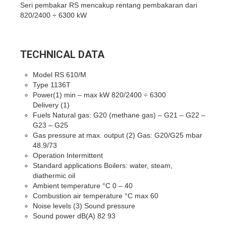
Seri pembakar RS mencakup rentang pembakaran dari
820/2400 ÷ 6300 kW
TECHNICAL DATA
Model RS 610/M
Type 1136T
Power(1) min – max kW 820/2400 ÷ 6300
Delivery (1)
Fuels Natural gas: G20 (methane gas) – G21 – G22 –
G23 – G25
Gas pressure at max. output (2) Gas: G20/G25 mbar
48.9/73
Operation Intermittent
Standard applications Boilers: water, steam,
diathermic oil
Ambient temperature °C 0 – 40
Combustion air temperature °C max 60
Noise levels (3) Sound pressure
Sound power dB(A) 82 93