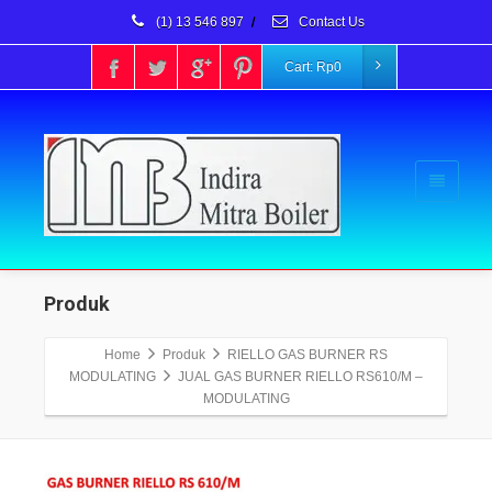
(1) 13 546 897
/
Contact Us
Cart:
Rp
0
Produk
Home
Produk
RIELLO GAS BURNER RS
MODULATING
JUAL GAS BURNER RIELLO RS610/M –
MODULATING