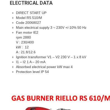
ELECTRICAL DATA
DIRECT START UP
Model RS 510/M
Code 20068027
Main electrical supply 3 ~ 230V +/-10% 50 Hz
Fan motor IE2
rpm 2880
V : 230/400
kW : 12
A : 21.8/12.6
Ignition transformer V1 – V2 230 V – 1 x 8 kV
I1 – I2 1 A – 20 mA
Absorbed electrical power kW max 4
Protection level IP 54