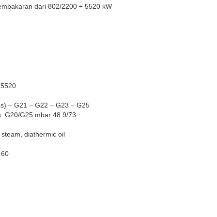
embakaran dari 802/2200 ÷ 5520 kW
 5520
as) – G21 – G22 – G23 – G25
as: G20/G25 mbar 48.9/73
 steam, diathermic oil
 60