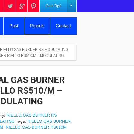
Cart:
Rp
0
Post
Produk
Contact
RIELLO GAS BURNER RS MODULATING
NER RIELLO RS510/M – MODULATING
AL GAS BURNER
ELLO RS510/M –
DULATING
ry:
RIELLO GAS BURNER RS
LATING
Tags:
RIELLO GAS BURNER
0M
,
RIELLO GAS BURNER RS610M