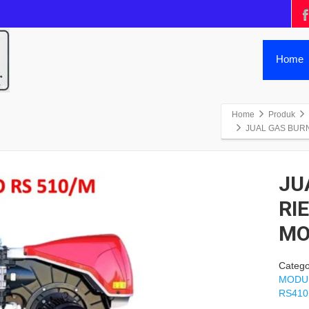
Home
Home
Produk
JUAL GAS BUR
JU
RI
MO
Catego
MODU
RS41