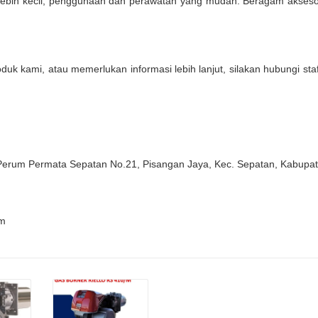
ebih kecil, penggunaan dan perawatan yang mudah. Beragam aksesori 
oduk kami, atau memerlukan informasi lebih lanjut, silakan hubungi st
 Perum Permata Sepatan No.21, Pisangan Jaya, Kec. Sepatan, Kabupa
m
Details