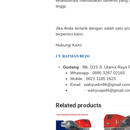
eksklusifnya memastikan dimensi yang l
tinggi.
Jika Anda tertarik dengan salah satu pr
terperinci kami.
Hubungi Kami
CV. RATMAN BEJO
Gudang
: Blk. D19 Jl. Utama Raya
Whatsapp : 0895 3287 02165
Mobile : 0821 1185 1623
Email : wahyuidm86@gmail.com
: wahyuspi46@gmail.co
Details
Details
Related products