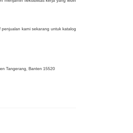
menjamin fleksibilitas kerja yang lebih
af penjualan kami sekarang untuk katalog
ten Tangerang, Banten 15520