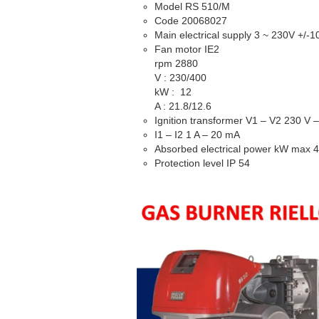
Model RS 510/M
Code 20068027
Main electrical supply 3 ~ 230V +/-
Fan motor IE2
rpm 2880
V : 230/400
kW : 12
A : 21.8/12.6
Ignition transformer V1 – V2 230 V –
I1 – I2 1 A – 20 mA
Absorbed electrical power kW max 4
Protection level IP 54