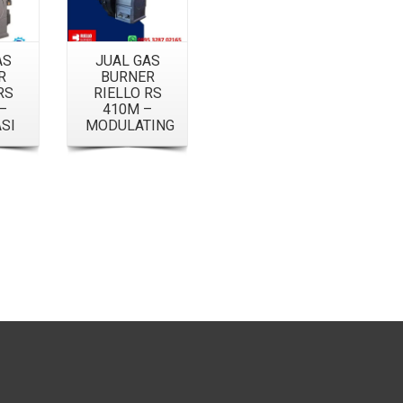
AS
JUAL GAS
R
BURNER
RS
RIELLO RS
–
410M –
SI
MODULATING