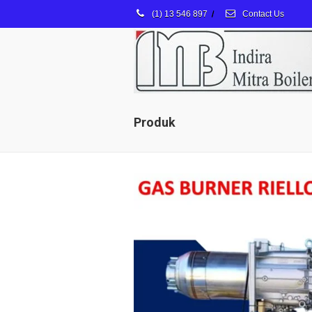
(1) 13 546 897
/
Contact Us
Produk