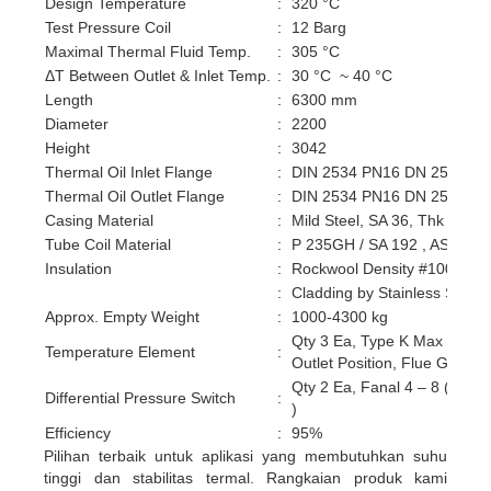
Design Temperature
:
320 °C
Test Pressure Coil
:
12 Barg
Maximal Thermal Fluid Temp.
:
305 °C
ΔT Between Outlet & Inlet Temp.
:
30 °C ~ 40 °C
Length
:
6300 mm
Diameter
:
2200
Height
:
3042
Thermal Oil Inlet Flange
:
DIN 2534 PN16 DN 25 – 15
Thermal Oil Outlet Flange
:
DIN 2534 PN16 DN 25 -150
Casing Material
:
Mild Steel, SA 36, Thk 10m
Tube Coil Material
:
P 235GH / SA 192 , ASME B
Insulation
:
Rockwool Density #100, Th
:
Cladding by Stainless Shee
Approx. Empty Weight
:
1000-4300 kg
Qty 3 Ea, Type K Max Temp. 6
Temperature Element
:
Outlet Position, Flue Gas Out
Qty 2 Ea, Fanal 4 – 8 ( Inlet 
Differential Pressure Switch
:
)
Efficiency
:
95%
Pilihan terbaik untuk aplikasi yang membutuhkan suhu
tinggi dan stabilitas termal. Rangkaian produk kami