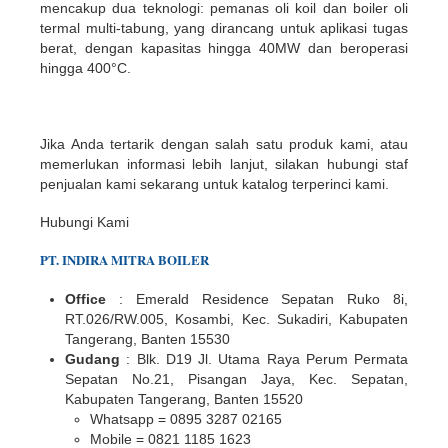
mencakup dua teknologi: pemanas oli koil dan boiler oli
termal multi-tabung, yang dirancang untuk aplikasi tugas
berat, dengan kapasitas hingga 40MW dan beroperasi
hingga 400°C.
Jika Anda tertarik dengan salah satu produk kami, atau
memerlukan informasi lebih lanjut, silakan hubungi staf
penjualan kami sekarang untuk katalog terperinci kami.
Hubungi Kami
PT.
INDIR
A
MITRA BOILER
Office
: Emerald Residence Sepatan Ruko 8i,
RT.026/RW.005, Kosambi, Kec. Sukadiri, Kabupaten
Tangerang, Banten 15530
Gudang
: Blk. D19 Jl. Utama Raya Perum Permata
Sepatan No.21, Pisangan Jaya, Kec. Sepatan,
Kabupaten Tangerang, Banten 15520
Whatsapp = 0895 3287 02165
Mobile = 0821 1185 1623