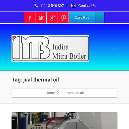
(1) 13 546 897
/
Contact Us
Cart:
Rp
0
Tag: jual thermal oil
Home
jual thermal oil