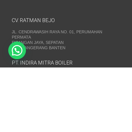
CV. RATMAN BEJO
JL. CENDRAWASIH RAYA NO. 01, PERUMAHAN
PERMATA
PISANGAN JAYA, SEPATAN
KAB. TANGERANG BANTEN
PT. INDIRA MITRA BOILER
Emerald Residence Sepatan Ruko 8i, RT.026/RW.005,
Kosambi, Kec. Sukadiri, Kabupaten Tangerang, Banten
15530
Telepon:
(021) 35295874
INDIRA MITRA BOILER~ Fabrikasi boiler dan Thermal Oil
Heater
www.mitraboiler.com
Copyright © 2026