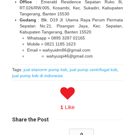
Office
: Emerald Residence Sepatan Ruko 8i,
RT.026/RW.005, Kosambi, Kec. Sukadiri, Kabupaten
Tangerang, Banten 15530
Gudang
: Blk. D19 Jl. Utama Raya Perum Permata
Sepatan No.21, Pisangan Jaya, Kec. Sepatan,
Kabupaten Tangerang, Banten 15520
Whatsapp = 0895 3287 02165
Mobile = 0821 1185 1623
Email = wahyuidm86@gmail.com
= wahyuspi46@gmail.com
Tags:
jual etanorm pump ksb
,
jual pump centrifugal ksb
,
jual pump ksb di indonesia
1
Like
Share
the Post
0