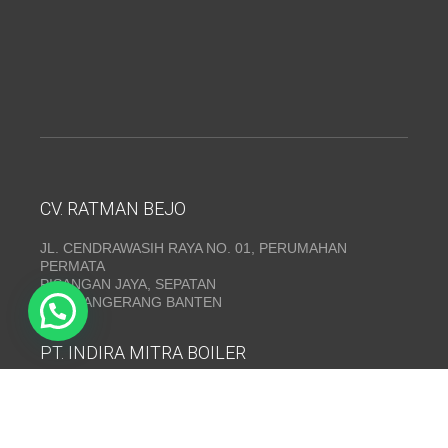
CV. RATMAN BEJO
JL. CENDRAWASIH RAYA NO. 01, PERUMAHAN
PERMATA
PISANGAN JAYA, SEPATAN
KAB. TANGERANG BANTEN
PT. INDIRA MITRA BOILER
Emerald Residence Sepatan Ruko 8i, RT.026/RW.005,
Kosambi, Kec. Sukadiri, Kabupaten Tangerang, Banten
15530