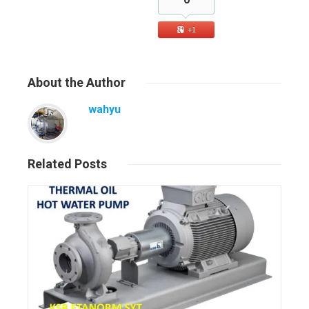
+1
About
the Author
wahyu
Related
Posts
Read More