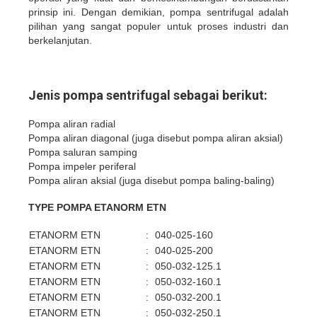
prinsip ini. Dengan demikian, pompa sentrifugal adalah
pilihan yang sangat populer untuk proses industri dan
berkelanjutan.
Jenis pompa sentrifugal sebagai berikut:
Pompa aliran radial
Pompa aliran diagonal (juga disebut pompa aliran aksial)
Pompa saluran samping
Pompa impeler periferal
Pompa aliran aksial (juga disebut pompa baling-baling)
TYPE POMPA ETANORM ETN
ETANORM ETN
:
040-025-160
ETANORM ETN
:
040-025-200
ETANORM ETN
:
050-032-125.1
ETANORM ETN
:
050-032-160.1
ETANORM ETN
:
050-032-200.1
ETANORM ETN
:
050-032-250.1