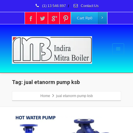
(1) 13 546 897
/
Contact Us
Cart:
Rp
0
Tag: jual etanorm pump ksb
Home
jual etanorm pump ksb