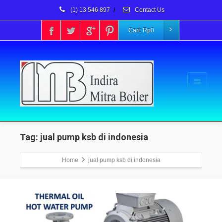
(1) 13 546 897
/
Contact Us
Cart:
Rp
0
Tag: jual pump ksb di indonesia
Home
jual pump ksb di indonesia