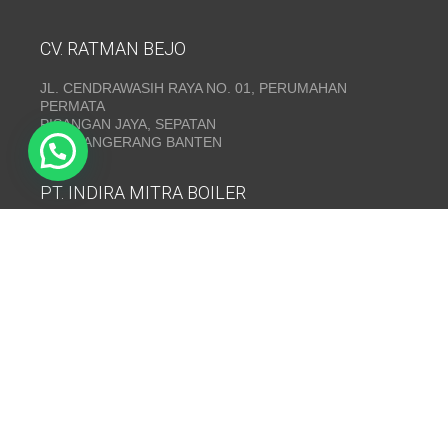
CV. RATMAN BEJO
JL. CENDRAWASIH RAYA NO. 01, PERUMAHAN
PERMATA
PISANGAN JAYA, SEPATAN
KAB. TANGERANG BANTEN
PT. INDIRA MITRA BOILER
Emerald Residence Sepatan Ruko 8i, RT.026/RW.005,
Kosambi, Kec. Sukadiri, Kabupaten Tangerang, Banten
15530
Telepon:
(021) 35295874
INDIRA MITRA BOILER~ Fabrikasi boiler dan Thermal Oil
Heater
www.mitraboiler.com
Copyright © 2026
Post
/
Produk
/
Contact