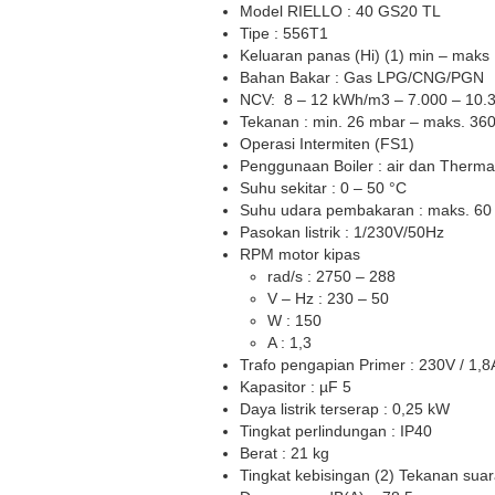
Model RIELLO : 40 GS20 TL
Tipe : 556T1
Keluaran panas (Hi) (1) min – maks 
Bahan Bakar : Gas LPG/CNG/PGN
NCV: 8 – 12 kWh/m3 – 7.000 – 10.3
Tekanan : min. 26 mbar – maks. 36
Operasi Intermiten (FS1)
Penggunaan Boiler : air dan Thermal
Suhu sekitar : 0 – 50 °C
Suhu udara pembakaran : maks. 60
Pasokan listrik : 1/230V/50Hz
RPM motor kipas
rad/s : 2750 – 288
V – Hz : 230 – 50
W : 150
A : 1,3
Trafo pengapian Primer : 230V / 1,
Kapasitor : µF 5
Daya listrik terserap : 0,25 kW
Tingkat perlindungan : IP40
Berat : 21 kg
Tingkat kebisingan (2) Tekanan suar