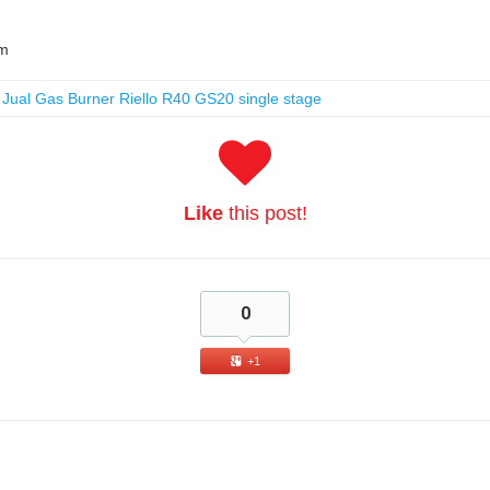
m
,
Jual Gas Burner Riello R40 GS20 single stage
Like
this post!
0
+1