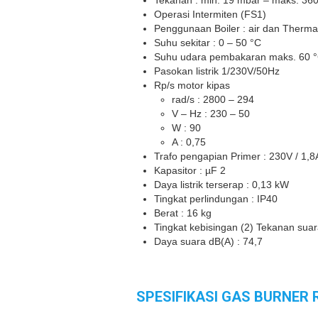
Tekanan : min. 19 mbar – maks. 36
Operasi Intermiten (FS1)
Penggunaan Boiler : air dan Thermal
Suhu sekitar : 0 – 50 °C
Suhu udara pembakaran maks. 60 
Pasokan listrik 1/230V/50Hz
Rp/s motor kipas
rad/s : 2800 – 294
V – Hz : 230 – 50
W : 90
A : 0,75
Trafo pengapian Primer : 230V / 1,
Kapasitor : µF 2
Daya listrik terserap : 0,13 kW
Tingkat perlindungan : IP40
Berat : 16 kg
Tingkat kebisingan (2) Tekanan suar
Daya suara dB(A) : 74,7
SPESIFIKASI GAS BURNER 