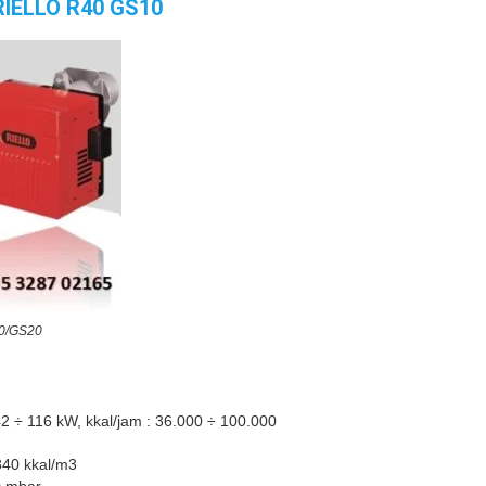
RIELLO R40 GS10
0/GS20
42 ÷ 116 kW, kkal/jam : 36.000 ÷ 100.000
340 kkal/m3