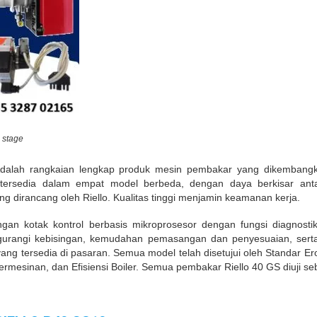
 stage
 Adalah rangkaian lengkap produk mesin pembakar yang dikembang
S tersedia dalam empat model berbeda, dengan daya berkisar a
irancang oleh Riello. Kualitas tinggi menjamin keamanan kerja.
gan kotak kontrol berbasis mikroprosesor dengan fungsi diagnost
ngurangi kebisingan, kemudahan pemasangan dan penyesuaian, sert
yang tersedia di pasaran. Semua model telah disetujui oleh Standar 
mesinan, dan Efisiensi Boiler. Semua pembakar Riello 40 GS diuji se