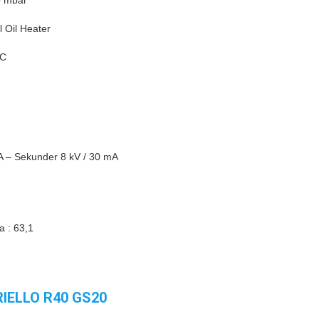
0 mbar
 Oil Heater
°C
8A – Sekunder 8 kV / 30 mA
a : 63,1
RIELLO R40 GS20