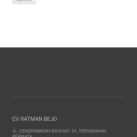
Read More
CV. RATMAN BEJO
JL. CENDRAWASIH RAYA NO. 01, PERUMAHAN
PERMATA