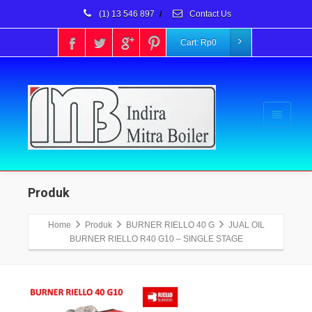
(1) 13 546 897
/
Contact Us
Cart:
Rp
0
Produk
Home
Produk
BURNER RIELLO 40 G
JUAL OIL
BURNER RIELLO R40 G10 – SINGLE STAGE