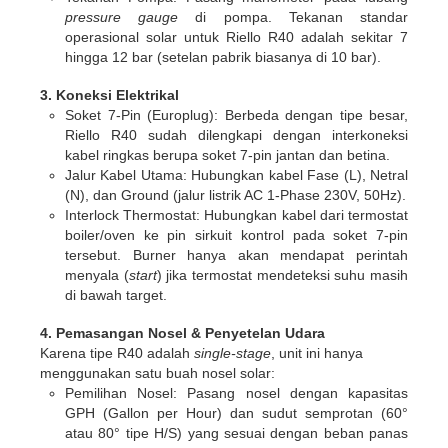
pressure gauge
di pompa. Tekanan standar
operasional solar untuk Riello R40 adalah sekitar 7
hingga 12 bar
(setelan pabrik biasanya di 10 bar).
3. Koneksi Elektrikal
Soket 7-Pin (Europlug)
: Berbeda dengan tipe besar,
Riello R40 sudah dilengkapi dengan interkoneksi
kabel ringkas berupa soket 7-pin jantan dan betina.
Jalur Kabel Utama
: Hubungkan kabel Fase (L), Netral
(N), dan Ground (jalur listrik AC 1-Phase 230V, 50Hz).
Interlock Thermostat
: Hubungkan kabel dari termostat
boiler/oven ke pin sirkuit kontrol pada soket 7-pin
tersebut. Burner hanya akan mendapat perintah
menyala (
start
) jika termostat mendeteksi suhu masih
di bawah target.
4. Pemasangan Nosel & Penyetelan Udara
Karena tipe R40 adalah
single-stage
, unit ini hanya
menggunakan satu buah nosel solar
:
Pemilihan Nosel
: Pasang nosel dengan kapasitas
GPH (Gallon per Hour) dan sudut semprotan (60°
atau 80° tipe H/S) yang sesuai dengan beban panas