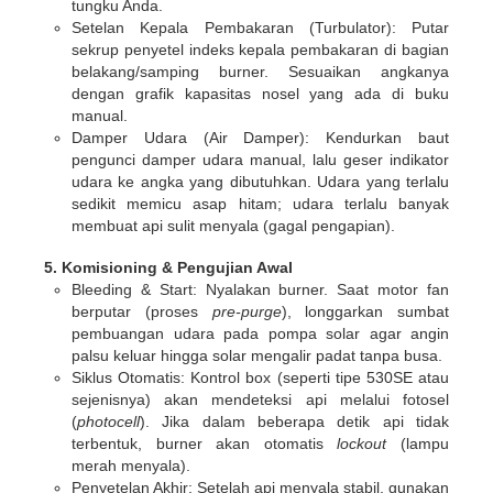
tungku Anda.
Setelan Kepala Pembakaran (Turbulator)
: Putar
sekrup penyetel indeks kepala pembakaran di bagian
belakang/samping burner. Sesuaikan angkanya
dengan grafik kapasitas nosel yang ada di buku
manual.
Damper Udara (Air Damper)
: Kendurkan baut
pengunci damper udara manual, lalu geser indikator
udara ke angka yang dibutuhkan. Udara yang terlalu
sedikit memicu asap hitam; udara terlalu banyak
membuat api sulit menyala (gagal pengapian).
5. Komisioning & Pengujian Awal
Bleeding & Start
: Nyalakan burner. Saat motor fan
berputar (proses
pre-purge
), longgarkan sumbat
pembuangan udara pada pompa solar agar angin
palsu keluar hingga solar mengalir padat tanpa busa.
Siklus Otomatis
: Kontrol box (seperti tipe 530SE atau
sejenisnya) akan mendeteksi api melalui fotosel
(
photocell
). Jika dalam beberapa detik api tidak
terbentuk, burner akan otomatis
lockout
(lampu
merah menyala).
Penyetelan Akhir
: Setelah api menyala stabil, gunakan