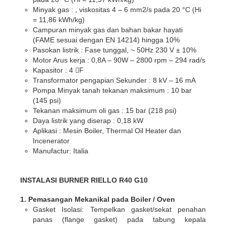
Minyak gas : , viskositas 4 – 6 mm2/s pada 20 °C (Hi
= 11,86 kWh/kg)
Campuran minyak gas dan bahan bakar hayati
(FAME sesuai dengan EN 14214) hingga 10%
Pasokan listrik : Fase tunggal, ~ 50Hz 230 V ± 10%
Motor Arus kerja : 0,8A – 90W – 2800 rpm – 294 rad/s
Kapasitor : 4 F
Transformator pengapian Sekunder : 8 kV – 16 mA
Pompa Minyak tanah tekanan maksimum : 10 bar
(145 psi)
Tekanan maksimum oli gas : 15 bar (218 psi)
Daya listrik yang diserap : 0,18 kW
Aplikasi : Mesin Boiler, Thermal Oil Heater dan
Incenerator
Manufactur: Italia
INSTALASI BURNER RIELLO R40 G10
1. Pemasangan Mekanikal pada Boiler / Oven
Gasket Isolasi
: Tempelkan gasket/sekat penahan
panas (flange gasket) pada tabung kepala