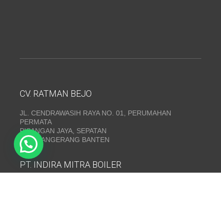
CV. RATMAN BEJO
JL. CENDRAWASIH RAYA NO. 01, PERUMAHAN
PERMATA
PISANGAN JAYA, SEPATAN
KAB. TANGERANG BANTEN
PT. INDIRA MITRA BOILER
Emerald Residence Sepatan Ruko 8i, RT.026/RW.005,
Kosambi, Kec. Sukadiri, Kabupaten Tangerang, Banten
15530
Telepon:
(021) 35295874