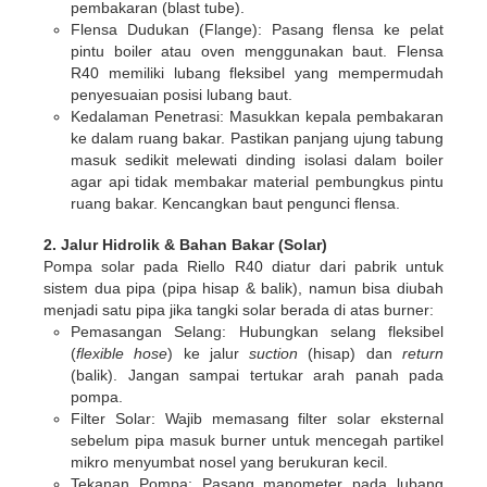
pembakaran (blast tube).
Flensa Dudukan (Flange)
: Pasang flensa ke pelat
pintu boiler atau oven menggunakan baut. Flensa
R40 memiliki lubang fleksibel yang mempermudah
penyesuaian posisi lubang baut.
Kedalaman Penetrasi
: Masukkan kepala pembakaran
ke dalam ruang bakar. Pastikan panjang ujung tabung
masuk sedikit melewati dinding isolasi dalam boiler
agar api tidak membakar material pembungkus pintu
ruang bakar. Kencangkan baut pengunci flensa.
2. Jalur Hidrolik & Bahan Bakar (Solar)
Pompa solar pada Riello R40 diatur dari pabrik untuk
sistem dua pipa (pipa hisap & balik)
, namun bisa diubah
menjadi satu pipa jika tangki solar berada di atas burner:
Pemasangan Selang
: Hubungkan selang fleksibel
(
flexible hose
) ke jalur
suction
(hisap) dan
return
(balik). Jangan sampai tertukar arah panah pada
pompa.
Filter Solar
: Wajib memasang filter solar eksternal
sebelum pipa masuk burner untuk mencegah partikel
mikro menyumbat nosel yang berukuran kecil.
Tekanan Pompa
: Pasang manometer pada lubang