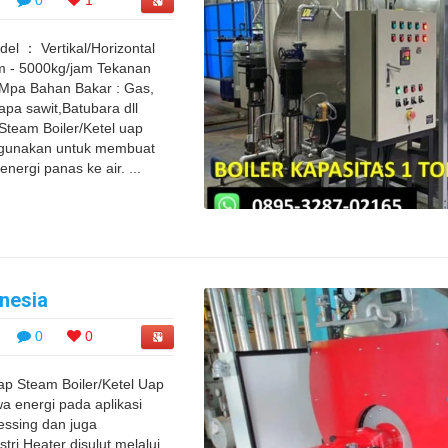
 ： Vertikal/Horizontal
am - 5000kg/jam Tekanan
5Mpa Bahan Bakar : Gas,
apa sawit,Batubara dll
team Boiler/Ketel uap
igunakan untuk membuat
ergi panas ke air. ...
nesia
0
0
ap Steam Boiler/Ketel Uap
 energi pada aplikasi
essing dan juga
tri Heater disulut melalui