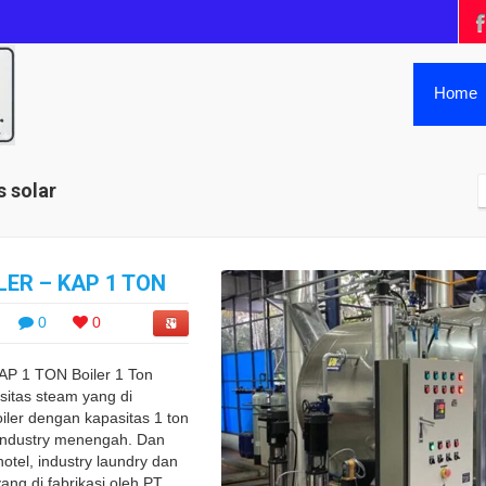
Home
s solar
ER – KAP 1 TON
0
0
P 1 TON Boiler 1 Ton
sitas steam yang di
oiler dengan kapasitas 1 ton
industry menengah. Dan
tel, industry laundry dan
ang di fabrikasi oleh PT. ...