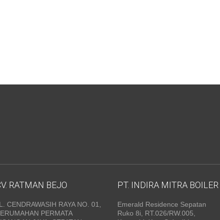
CV. RATMAN BEJO
PT. INDIRA MITRA BOILER
L. CENDRAWASIH RAYA NO. 01,
Emerald Residence Sepatan
PERUMAHAN PERMATA
Ruko 8i, RT.026/RW.005,