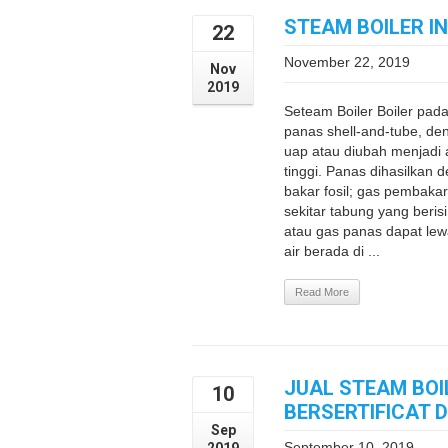
STEAM BOILER I
22
November 22, 2019
Nov
2019
Seteam Boiler Boiler pad
panas shell-and-tube, de
uap atau diubah menjadi 
tinggi. Panas dihasilka
bakar fosil; gas pembakar
sekitar tabung yang berisi 
atau gas panas dapat lew
air berada di ...
Read More
JUAL STEAM BOI
10
BERSERTIFICAT 
Sep
September 10, 2019
2019