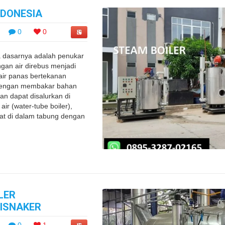
NDONESIA
0
0
a dasarnya adalah penukar
ngan air direbus menjadi
air panas bertekanan
n dengan membakar bahan
an dapat disalurkan di
air (water-tube boiler),
at di dalam tabung dengan
LER
DISNAKER
0
1