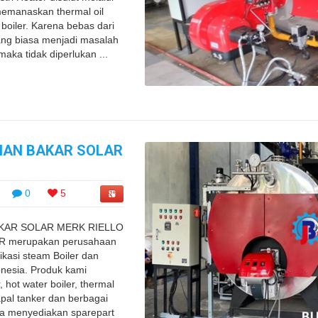
emanaskan thermal oil
boiler. Karena bebas dari
yang biasa menjadi masalah
 maka tidak diperlukan ...
HAN BAKAR SOLAR
0
5
AKAR SOLAR MERK RIELLO
R merupakan perusahaan
ikasi steam Boiler dan
onesia. Produk kami
, hot water boiler, thermal
apal tanker dan berbagai
uga menyediakan sparepart