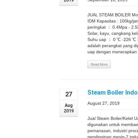
JUAL STEAM BOILER Model
IDM Kapasitas : 100kg/j
peringkat ： 0.4Mpa - 2.
Solar, kayu, cangkang kel
Suhu uap ： 0 ℃ -226 ℃ S
adalah perangkat yang d
uap dengan menerapkan en
Read More
Steam Boiler Indo
27
August 27, 2019
Aug
2019
Jual Steam Boiler/Ketel U
digunakan untuk membawa
pemanasan, industri proc
pendinginan mesin-2 indus