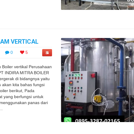
EAM VERTICAL
0
5
m Boiler vertikal Perusahaan
er PT INDIRA MITRA BOILER
rgerak di bidangnya yaitu
as akan kita bahas fungsi
iler berikut, Pada
at yang berfungsi untuk
menggunakan panas dari
..