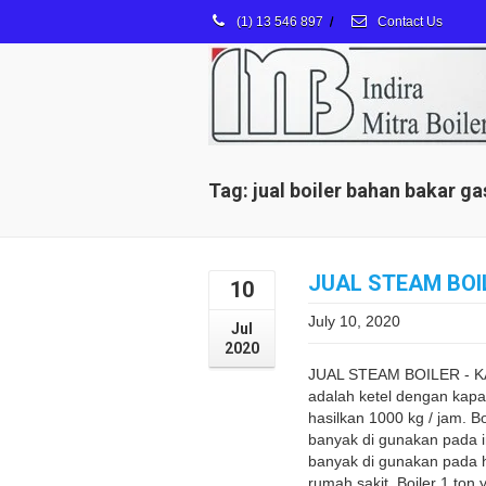
(1) 13 546 897
/
Contact Us
Tag: jual boiler bahan bakar ga
JUAL STEAM BOIL
10
July 10, 2020
Jul
2020
JUAL STEAM BOILER - KA
adalah ketel dengan kapa
hasilkan 1000 kg / jam. B
banyak di gunakan pada 
banyak di gunakan pada ho
rumah sakit. Boiler 1 ton y