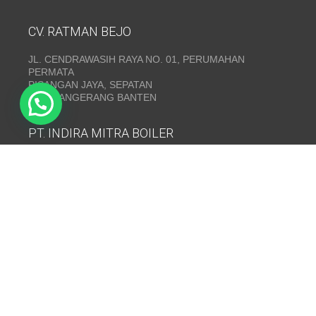
CV. RATMAN BEJO
JL. CENDRAWASIH RAYA NO. 01, PERUMAHAN
PERMATA
PISANGAN JAYA, SEPATAN
KAB. TANGERANG BANTEN
PT. INDIRA MITRA BOILER
Emerald Residence Sepatan Ruko 8i, RT.026/RW.005,
Kosambi, Kec. Sukadiri, Kabupaten Tangerang, Banten
15530
Telepon:
(021) 35295874
INDIRA MITRA BOILER~ Fabrikasi boiler dan Thermal Oil
Heater
www.mitraboiler.com
Copyright © 2026
Post
/
Produk
/
Contact