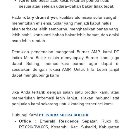
Api terlalu besar atau kecil: tekanan pompa tidak
sesuai atau setelan udara–bahan bakar tidak tepat.
Pada
rotary drum dryer
, kualitas atomisasi solar sangat
menentukan efisiensi. Solar yang menjadi kabut halus
akan terbakar lebih sempurna, menghasilkan panas yang
lebih stabil, konsumsi bahan bakar lebih hemat, dan emisi
asap lebih rendah.
Demikian pengenalan mengenai Burner AMP, kami PT
indira Mitra Boiler selain menyupplay Burner kami juga
dapat Setting, memodifikasi burner agar dapat di
sesuaikan dengan lokasi AMP. Untuk Info Lebih lanjut
dapat menghubungi kami
Jika Anda tertarik dengan salah satu produk kami, atau
memerlukan informasi lebih lanjut, silakan hubungi staf
penjualan kami sekarang untuk katalog terperinci kami.
PT.
INDIR
A
MITRA BOILER
Hubungi Kami
Office
: Emerald Residence Sepatan Ruko 8i,
RT.026/RW.005, Kosambi, Kec. Sukadiri, Kabupaten