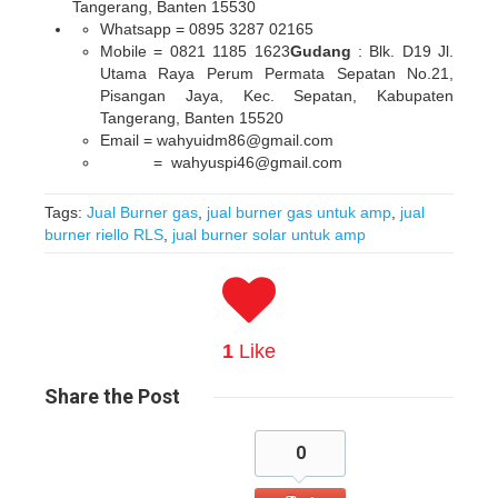
Tangerang, Banten 15530
Whatsapp = 0895 3287 02165
Mobile = 0821 1185 1623
Gudang
: Blk. D19 Jl.
Utama Raya Perum Permata Sepatan No.21,
Pisangan Jaya, Kec. Sepatan, Kabupaten
Tangerang, Banten 15520
Email = wahyuidm86@gmail.com
= wahyuspi46@gmail.com
Tags:
Jual Burner gas
,
jual burner gas untuk amp
,
jual
burner riello RLS
,
jual burner solar untuk amp
1
Like
Share
the Post
0