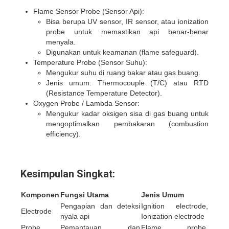
Flame Sensor Probe (Sensor Api):
Bisa berupa UV sensor, IR sensor, atau ionization
probe untuk memastikan api benar-benar
menyala.
Digunakan untuk keamanan (flame safeguard).
Temperature Probe (Sensor Suhu):
Mengukur suhu di ruang bakar atau gas buang.
Jenis umum: Thermocouple (T/C) atau RTD
(Resistance Temperature Detector).
Oxygen Probe / Lambda Sensor:
Mengukur kadar oksigen sisa di gas buang untuk
mengoptimalkan pembakaran (combustion
efficiency).
Kesimpulan Singkat:
Komponen
Fungsi Utama
Jenis Umum
Pengapian dan deteksi
Ignition electrode,
Electrode
nyala api
Ionization electrode
Probe
Pemantauan dan
Flame probe,