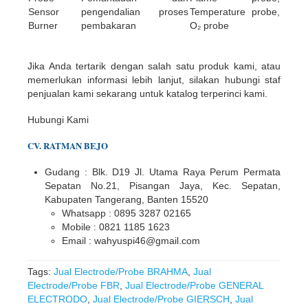
Sensor
pengendalian proses
Temperature probe,
Burner
pembakaran
O₂ probe
Jika Anda tertarik dengan salah satu produk kami, atau
memerlukan informasi lebih lanjut, silakan hubungi staf
penjualan kami sekarang untuk katalog terperinci kami.
Hubungi Kami
CV. RATMAN BEJO
Gudang : Blk. D19 Jl. Utama Raya Perum Permata
Sepatan No.21, Pisangan Jaya, Kec. Sepatan,
Kabupaten Tangerang, Banten 15520
Whatsapp : 0895 3287 02165
Mobile : 0821 1185 1623
Email : wahyuspi46@gmail.com
Tags:
Jual Electrode/Probe BRAHMA
,
Jual
Electrode/Probe FBR
,
Jual Electrode/Probe GENERAL
ELECTRODO
,
Jual Electrode/Probe GIERSCH
,
Jual