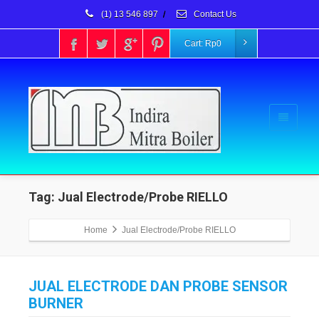
(1) 13 546 897
/
Contact Us
Cart:
Rp
0
Tag: Jual Electrode/Probe RIELLO
Home
Jual Electrode/Probe RIELLO
JUAL ELECTRODE DAN PROBE SENSOR
BURNER