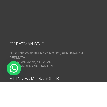
CV. RATMAN BEJO
JL. CENDRAWASIH RAYA NO. 01, PERUMAHAN
PERMATA
PISANGAN JAYA, SEPATAN
KAB. TANGERANG BANTEN
PT. INDIRA MITRA BOILER
Emerald Residence Sepatan Ruko 8i, RT.026/RW.005,
Kosambi, Kec. Sukadiri, Kabupaten Tangerang, Banten
15530
Telepon:
(021) 35295874