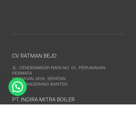
CV. RATMAN BEJO
JL. CENDRAWASIH RAYA NO. 01, PERUMAHAN
PERMATA
PISANGAN JAYA, SEPATAN
KAB. TANGERANG BANTEN
PT. INDIRA MITRA BOILER
Emerald Residence Sepatan Ruko 8i, RT.026/RW.005,
Kosambi, Kec. Sukadiri, Kabupaten Tangerang, Banten
15530
Telepon:
(021) 35295874