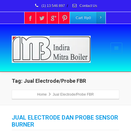
(1) 13 546 897
/
Contact Us
Cart:
Rp
0
Tag: Jual Electrode/Probe FBR
Home
Jual Electrode/Probe FBR
JUAL ELECTRODE DAN PROBE SENSOR
BURNER