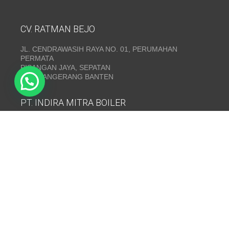
CV. RATMAN BEJO
JL. CENDRAWASIH RAYA NO. 01, PERUMAHAN
PERMATA
PISANGAN JAYA, SEPATAN
KAB. TANGERANG BANTEN
PT. INDIRA MITRA BOILER
Emerald Residence Sepatan Ruko 8i, RT.026/RW.005,
Kosambi, Kec. Sukadiri, Kabupaten Tangerang, Banten
15530
Telepon:
(021) 35295874
INDIRA MITRA BOILER~ Fabrikasi boiler dan Thermal Oil
Heater
www.mitraboiler.com
Copyright © 2026
Post
/
Produk
/
Contact