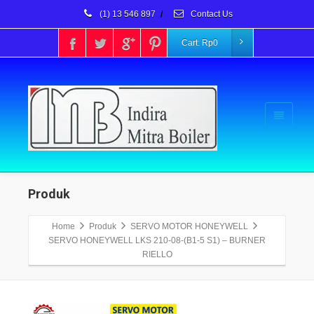
(1) 13 546 897
/
Contact Us
Cart:
Rp
0
Produk
Home
Produk
SERVO MOTOR HONEYWELL
SERVO HONEYWELL LKS 210-08-(B1-5 S1) – BURNER
RIELLO