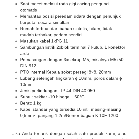
Saat macet melalui roda gigi cacing pengunci
otomatis
Memantau posisi peredam udara dengan penunjuk
berputar secara simultan
Rumah terbuat dari bahan sintetis, hitam, tidak
mudah terbakar, padam sendiri
Masukan kabel 1xPG 11
Sambungan listrik 2xblok terminal 7 kutub, 1 konektor
arde
Pemasangan dengan 3xsekrup M5, misalnya M5x50
DIN 912
PTO internal Kepala soket persegi 8×8, 20mm
Lubang setengah lingkaran ɸ 10mm, poros dalam ɸ
10mm
Jenis perlindungan : IP 44 DIN 40 050
Suhu : sekitar -10 hingga + 60°C
Berat: 1 kg
Kabel standar yang tersedia 10 inti, masing-masing
0,5mm², panjang 1,2m/Nomor bagian K 10F 1200
Jika Anda tertarik dengan salah satu produk kami, atau