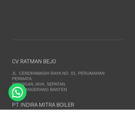
CV. RATMAN BEJO
JL. CENDRAWASIH RAYA NO. 01, PERUMAHAN
PERMATA
PISANGAN JAYA, SEPATAN
KAB. TANGERANG BANTEN
PT. INDIRA MITRA BOILER
Emerald Residence Sepatan Ruko 8i, RT.026/RW.005,
Kosambi, Kec. Sukadiri, Kabupaten Tangerang, Banten
15530