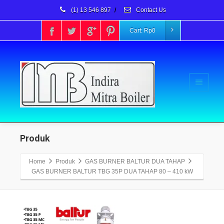
(1) 13 546 897
/
Contact Us
Cart:
Rp
0
Produk
Home
Produk
GAS BURNER BALTUR DUA TAHAP
GAS BURNER BALTUR TBG 35P DUA TAHAP 80 – 410 kW