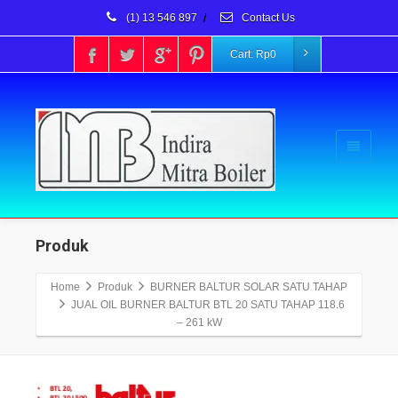
(1) 13 546 897
/
Contact Us
Cart:
Rp
0
Produk
Home
Produk
BURNER BALTUR SOLAR SATU TAHAP
JUAL OIL BURNER BALTUR BTL 20 SATU TAHAP 118.6
– 261 kW