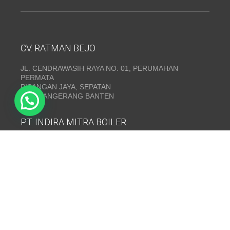
CV. RATMAN BEJO
JL. CENDRAWASIH RAYA NO. 01, PERUMAHAN
PERMATA
PISANGAN JAYA, SEPATAN
KAB. TANGERANG BANTEN
PT. INDIRA MITRA BOILER
Emerald Residence Sepatan Ruko 8i, RT.026/RW.005,
Kosambi, Kec. Sukadiri, Kabupaten Tangerang, Banten
15530
Telepon:
(021) 35295874
INDIRA MITRA BOILER~ Fabrikasi boiler dan Thermal Oil
Heater
www.mitraboiler.com
Copyright © 2026