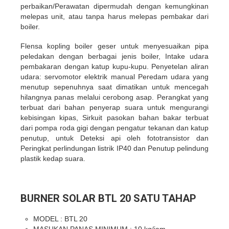
perbaikan/Perawatan dipermudah dengan kemungkinan
melepas unit, atau tanpa harus melepas pembakar dari
boiler.
Flensa kopling boiler geser untuk menyesuaikan pipa
peledakan dengan berbagai jenis boiler, Intake udara
pembakaran dengan katup kupu-kupu. Penyetelan aliran
udara: servomotor elektrik manual Peredam udara yang
menutup sepenuhnya saat dimatikan untuk mencegah
hilangnya panas melalui cerobong asap. Perangkat yang
terbuat dari bahan penyerap suara untuk mengurangi
kebisingan kipas, Sirkuit pasokan bahan bakar terbuat
dari pompa roda gigi dengan pengatur tekanan dan katup
penutup, untuk Deteksi api oleh fototransistor dan
Peringkat perlindungan listrik IP40 dan Penutup pelindung
plastik kedap suara.
BURNER SOLAR
BTL 20 SATU TAHAP
MODEL : BTL 20
MASUKAN PANAS MINIMUM : 10 kg/jam