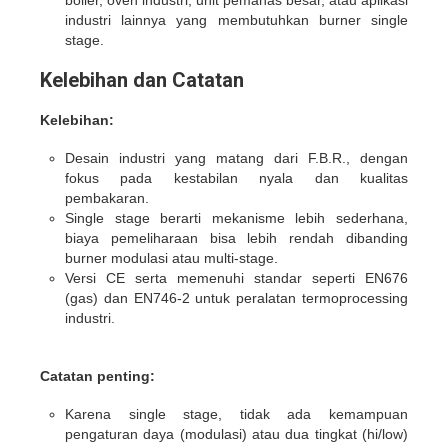
boiler, oven industri, unit pemanas besar, atau aplikasi
industri lainnya yang membutuhkan burner single
stage.
Kelebihan dan Catatan
Kelebihan:
Desain industri yang matang dari F.B.R., dengan
fokus pada kestabilan nyala dan kualitas
pembakaran.
Single stage berarti mekanisme lebih sederhana,
biaya pemeliharaan bisa lebih rendah dibanding
burner modulasi atau multi-stage.
Versi CE serta memenuhi standar seperti EN676
(gas) dan EN746-2 untuk peralatan termoprocessing
industri.
Catatan penting:
Karena single stage, tidak ada kemampuan
pengaturan daya (modulasi) atau dua tingkat (hi/low)