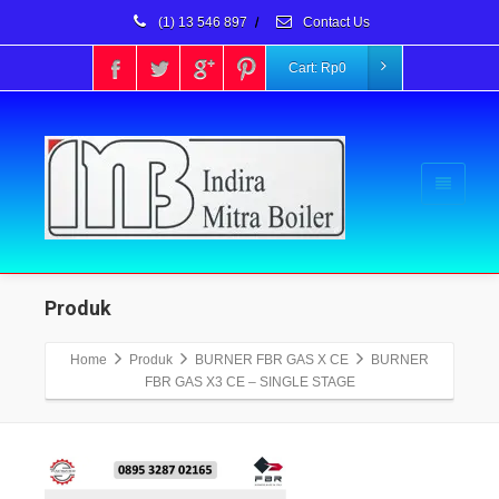
(1) 13 546 897
/
Contact Us
Cart:
Rp
0
Produk
Home
Produk
BURNER FBR GAS X CE
BURNER
FBR GAS X3 CE – SINGLE STAGE