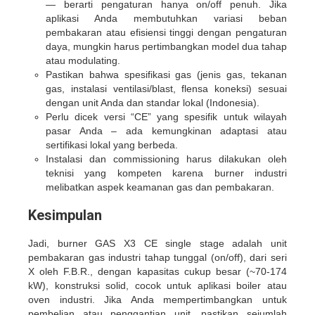
— berarti pengaturan hanya on/off penuh. Jika
aplikasi Anda membutuhkan variasi beban
pembakaran atau efisiensi tinggi dengan pengaturan
daya, mungkin harus pertimbangkan model dua tahap
atau modulating.
Pastikan bahwa spesifikasi gas (jenis gas, tekanan
gas, instalasi ventilasi/blast, flensa koneksi) sesuai
dengan unit Anda dan standar lokal (Indonesia).
Perlu dicek versi “CE” yang spesifik untuk wilayah
pasar Anda – ada kemungkinan adaptasi atau
sertifikasi lokal yang berbeda.
Instalasi dan commissioning harus dilakukan oleh
teknisi yang kompeten karena burner industri
melibatkan aspek keamanan gas dan pembakaran.
Kesimpulan
Jadi, burner GAS X3 CE single stage adalah unit
pembakaran gas industri tahap tunggal (on/off), dari seri
X oleh F.B.R., dengan kapasitas cukup besar (~70-174
kW), konstruksi solid, cocok untuk aplikasi boiler atau
oven industri. Jika Anda mempertimbangkan untuk
pembelian atau penggantian unit, pastikan sejumlah