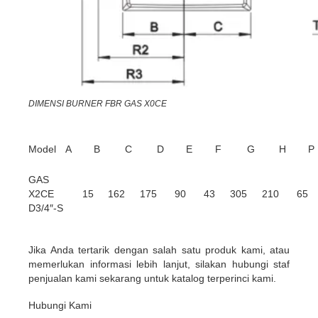
DIMENSI BURNER FBR GAS X0CE
Model
A
B
C
D
E
F
G
H
P
GAS
X2CE
15
162
175
90
43
305
210
65
D3/4″-S
Jika Anda tertarik dengan salah satu produk kami, atau
memerlukan informasi lebih lanjut, silakan hubungi staf
penjualan kami sekarang untuk katalog terperinci kami.
Hubungi Kami