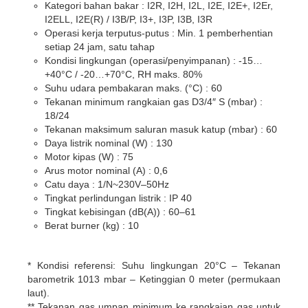
Kategori bahan bakar : I2R, I2H, I2L, I2E, I2E+, I2Er,
I2ELL, I2E(R) / I3B/P, I3+, I3P, I3B, I3R
Operasi kerja terputus-putus : Min. 1 pemberhentian
setiap 24 jam, satu tahap
Kondisi lingkungan (operasi/penyimpanan) : -15…
+40°C / -20…+70°C, RH maks. 80%
Suhu udara pembakaran maks. (°C) : 60
Tekanan minimum rangkaian gas D3/4″ S (mbar) :
18/24
Tekanan maksimum saluran masuk katup (mbar) : 60
Daya listrik nominal (W) : 130
Motor kipas (W) : 75
Arus motor nominal (A) : 0,6
Catu daya : 1/N~230V–50Hz
Tingkat perlindungan listrik : IP 40
Tingkat kebisingan (dB(A)) : 60–61
Berat burner (kg) : 10
* Kondisi referensi: Suhu lingkungan 20°C – Tekanan
barometrik 1013 mbar – Ketinggian 0 meter (permukaan
laut).
** Tekanan gas umpan minimum ke rangkaian gas untuk