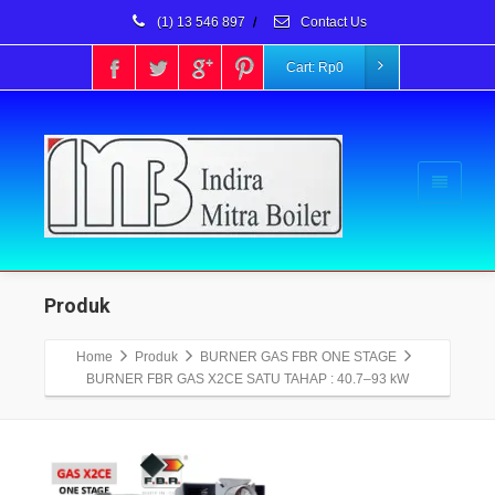
(1) 13 546 897
/
Contact Us
Cart:
Rp
0
Produk
Home
Produk
BURNER GAS FBR ONE STAGE
BURNER FBR GAS X2CE SATU TAHAP : 40.7–93 kW