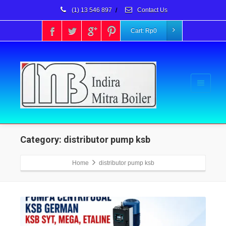
(1) 13 546 897
/
Contact Us
Cart:
Rp
0
Category: distributor pump ksb
Home
distributor pump ksb