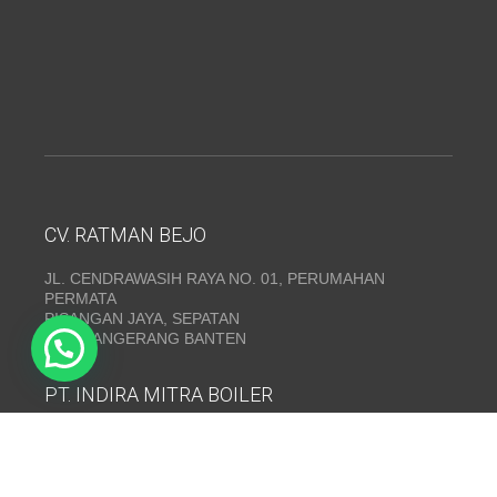
CV. RATMAN BEJO
JL. CENDRAWASIH RAYA NO. 01, PERUMAHAN
PERMATA
PISANGAN JAYA, SEPATAN
KAB. TANGERANG BANTEN
PT. INDIRA MITRA BOILER
Emerald Residence Sepatan Ruko 8i, RT.026/RW.005,
Kosambi, Kec. Sukadiri, Kabupaten Tangerang, Banten
15530