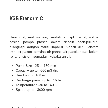
KSB Etanorm C
Horizontal, end suction, sentrifugal, split radial, volute
casing pompa proses dalam desain back-pull-out,
dilengkapi dengan radial impeller. Cocok untuk sistem
transfer panas, sirkulasi air panas, air pasokan dan kolam
renang, sistem pemadam kebakaran dll.
Pump Size : 25 to 150 mm
Capacity up to : 660 m3 /hr.
Head up to : 160 m
Discharge press. up to : 16 bar
Temperature : -30 to 140 C
Speed up to : 3600 rpm
Jika Anda tertarik dengan salah satu produk kami, atau