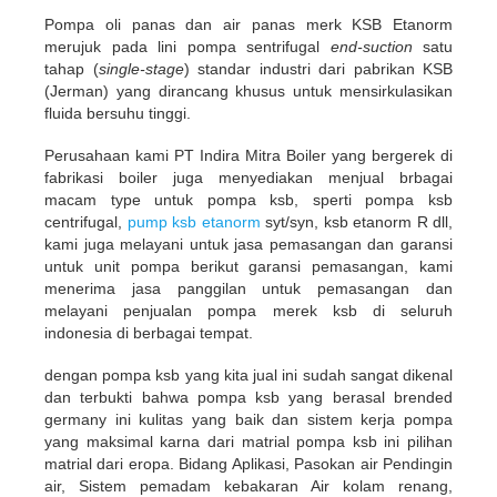
Pompa oli panas dan air panas merk KSB Etanorm
merujuk pada lini pompa sentrifugal
end-suction
satu
tahap (
single-stage
) standar industri dari pabrikan KSB
(Jerman) yang dirancang khusus untuk mensirkulasikan
fluida bersuhu tinggi.
Perusahaan kami PT Indira Mitra Boiler yang bergerek di
fabrikasi boiler juga menyediakan menjual brbagai
macam type untuk pompa ksb, sperti pompa ksb
centrifugal,
pump ksb etanorm
syt/syn, ksb etanorm R dll,
kami juga melayani untuk jasa pemasangan dan garansi
untuk unit pompa berikut garansi pemasangan, kami
menerima jasa panggilan untuk pemasangan dan
melayani penjualan pompa merek ksb di seluruh
indonesia di berbagai tempat.
dengan pompa ksb yang kita jual ini sudah sangat dikenal
dan terbukti bahwa pompa ksb yang berasal brended
germany ini kulitas yang baik dan sistem kerja pompa
yang maksimal karna dari matrial pompa ksb ini pilihan
matrial dari eropa. Bidang Aplikasi, Pasokan air Pendingin
air, Sistem pemadam kebakaran Air kolam renang,