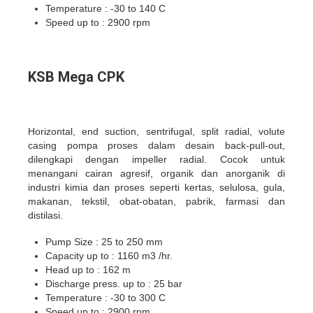
Temperature : -30 to 140 C
Speed up to : 2900 rpm
KSB Mega CPK
Horizontal, end suction, sentrifugal, split radial, volute
casing pompa proses dalam desain back-pull-out,
dilengkapi dengan impeller radial. Cocok untuk
menangani cairan agresif, organik dan anorganik di
industri kimia dan proses seperti kertas, selulosa, gula,
makanan, tekstil, obat-obatan, pabrik, farmasi dan
distilasi.
Pump Size : 25 to 250 mm
Capacity up to : 1160 m3 /hr.
Head up to : 162 m
Discharge press. up to : 25 bar
Temperature : -30 to 300 C
Speed up to : 2900 rpm