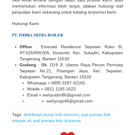
memerlukan informasi lebih lanjut, silakan hubungi staf
penjualan kami sekarang untuk katalog terperinci kami.
Hubungi Kami
PT.
INDIR
A
MITRA BOILER
Office
: Emerald Residence Sepatan Ruko 8i,
RT.026/RW.005, Kosambi, Kec. Sukadiri, Kabupaten
Tangerang, Banten 15530
Gudang
: Blk. D19 Jl. Utama Raya Perum Permata
Sepatan No.21, Pisangan Jaya, Kec. Sepatan,
Kabupaten Tangerang, Banten 15520
Whatsapp = 0895 3287 02165
Mobile = 0821 1185 1623
Email = wahyuidm86@gmail.com
= wahyuspi46@gmail.com
Tags:
distributot pump ksb etsnorm
,
jual pompa ksb
minyak oli
,
jual pompa ksb oli panas