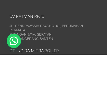
CV. RATMAN BEJO
JL. CENDRAWASIH RAYA NO. 01, PERUMAHAN
PERMATA
PISANGAN JAYA, SEPATAN
KAB. TANGERANG BANTEN
PT. INDIRA MITRA BOILER
Emerald Residence Sepatan Ruko 8i, RT.026/RW.005,
Kosambi, Kec. Sukadiri, Kabupaten Tangerang, Banten
15530
Telepon:
(021) 35295874
INDIRA MITRA BOILER~ Fabrikasi boiler dan Thermal Oil
Heater
www.mitraboiler.com
Copyright © 2026