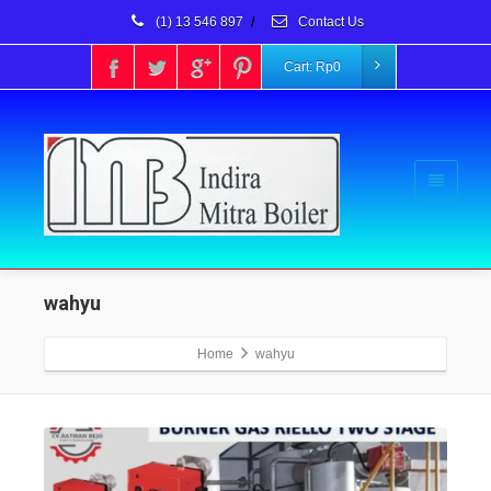
(1) 13 546 897
/
Contact Us
Cart:
Rp
0
wahyu
Home
wahyu