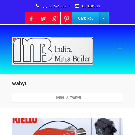
(1) 13 546 897
/
Contact Us
Cart:
Rp
0
wahyu
Home
wahyu