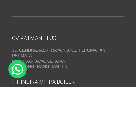
CV. RATMAN BEJO
JL. CENDRAWASIH RAYA NO. 01, PERUMAHAN
PERMATA
PISANGAN JAYA, SEPATAN
KAB. TANGERANG BANTEN
PT. INDIRA MITRA BOILER
Emerald Residence Sepatan Ruko 8i, RT.026/RW.005,
Kosambi, Kec. Sukadiri, Kabupaten Tangerang, Banten
15530
Telepon:
(021) 35295874