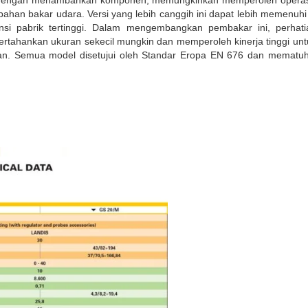
a, dengan menambahkan komponen, memungkinkan memperoleh operasi
bahan bakar udara. Versi yang lebih canggih ini dapat lebih memenuhi
ensi pabrik tertinggi. Dalam mengembangkan pembakar ini, perha
ahankan ukuran sekecil mungkin dan memperoleh kinerja tinggi untu
saran. Semua model disetujui oleh Standar Eropa EN 676 dan mematu