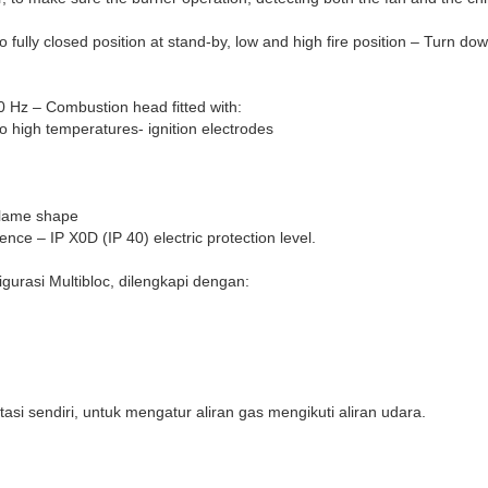
 fully closed position at stand-by, low and high fire position – Turn dow
0 Hz – Combustion head fitted with:
to high temperatures- ignition electrodes
 flame shape
rence – IP X0D (IP 40) electric protection level.
gurasi Multibloc, dilengkapi dengan:
si sendiri, untuk mengatur aliran gas mengikuti aliran udara.