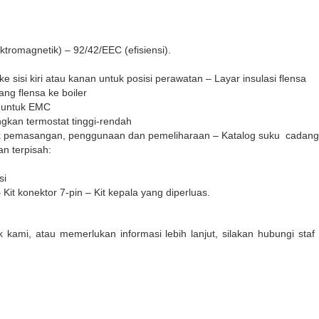
ktromagnetik) – 92/42/EEC (efisiensi).
 sisi kiri atau kanan untuk posisi perawatan – Layar insulasi flensa
g flensa ke boiler
r untuk EMC
gkan termostat tinggi-rendah
uk pemasangan, penggunaan dan pemeliharaan – Katalog suku cadang
an terpisah:
si
it konektor 7-pin – Kit kepala yang diperluas.
k kami, atau memerlukan informasi lebih lanjut, silakan hubungi sta