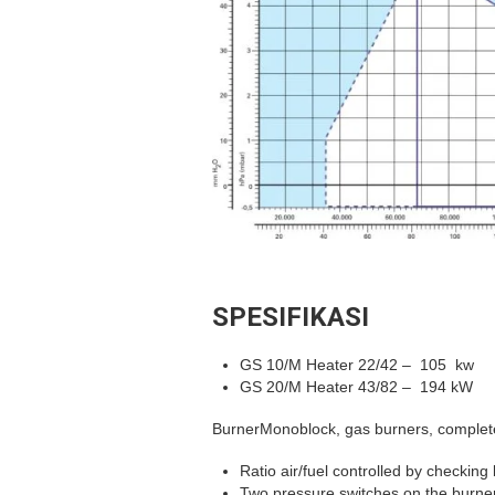
SPESIFIKASI
GS 10/M Heater 22/42 – 105 kw
GS 20/M Heater 43/82 – 194 kW
BurnerMonoblock, gas burners, completel
Ratio air/fuel controlled by checking
Two pressure switches on the burner