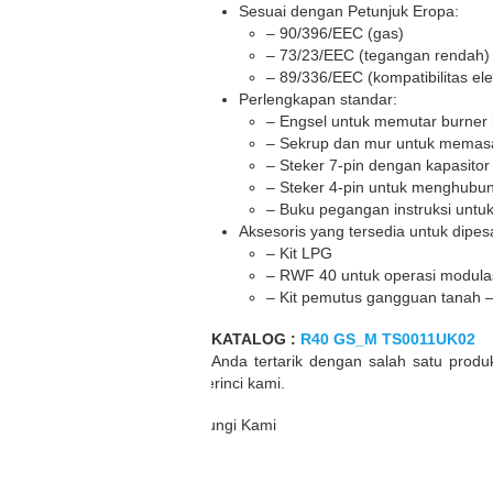
Sesuai dengan Petunjuk Eropa:
– 90/396/EEC (gas)
– 73/23/EEC (tegangan rendah)
– 89/336/EEC (kompatibilitas ele
Perlengkapan standar:
– Engsel untuk memutar burner ke
– Sekrup dan mur untuk memasan
– Steker 7-pin dengan kapasito
– Steker 4-pin untuk menghubun
– Buku pegangan instruksi unt
Aksesoris yang tersedia untuk dipes
– Kit LPG
– RWF 40 untuk operasi modula
– Kit pemutus gangguan tanah – K
KATALOG :
R40 GS_M TS0011UK02
Jika Anda tertarik dengan salah satu produ
terperinci kami.
Hubungi Kami