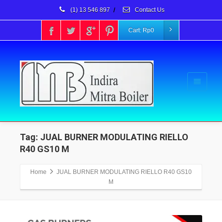
(1) 13 546 897
/
Contact Us
Cart:
Rp
0
Tag: JUAL BURNER MODULATING RIELLO
R40 GS10 M
Home
JUAL BURNER MODULATING RIELLO R40 GS10
M