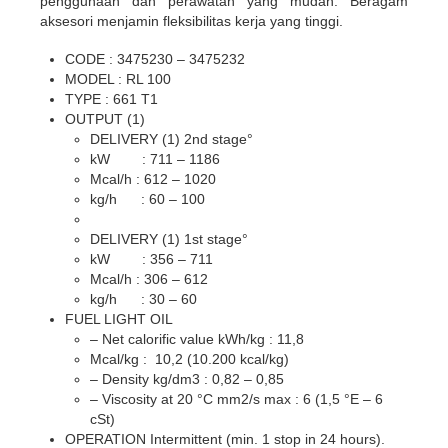
penggunaan dan perawatan yang mudah. Beragam
aksesori menjamin fleksibilitas kerja yang tinggi.
CODE : 3475230 – 3475232
MODEL : RL 100
TYPE : 661 T1
OUTPUT (1)
DELIVERY (1) 2nd stage°
kW : 711 – 1186
Mcal/h : 612 – 1020
kg/h : 60 – 100
DELIVERY (1) 1st stage°
kW : 356 – 711
Mcal/h : 306 – 612
kg/h : 30 – 60
FUEL LIGHT OIL
– Net calorific value kWh/kg : 11,8
Mcal/kg : 10,2 (10.200 kcal/kg)
– Density kg/dm3 : 0,82 – 0,85
– Viscosity at 20 °C mm2/s max : 6 (1,5 °E – 6
cSt)
OPERATION Intermittent (min. 1 stop in 24 hours).