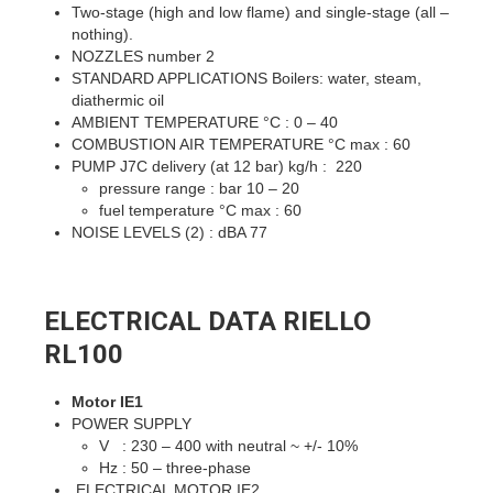
Two-stage (high and low flame) and single-stage (all –
nothing).
NOZZLES number 2
STANDARD APPLICATIONS Boilers: water, steam,
diathermic oil
AMBIENT TEMPERATURE °C : 0 – 40
COMBUSTION AIR TEMPERATURE °C max : 60
PUMP J7C delivery (at 12 bar) kg/h : 220
pressure range : bar 10 – 20
fuel temperature °C max : 60
NOISE LEVELS (2) : dBA 77
ELECTRICAL DATA RIELLO
RL100
Motor IE1
POWER SUPPLY
V : 230 – 400 with neutral ~ +/- 10%
Hz : 50 – three-phase
ELECTRICAL MOTOR IE2