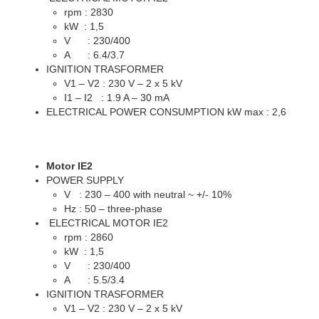
rpm : 2830
kW : 1,5
V : 230/400
A : 6.4/3.7
IGNITION TRASFORMER
V1 – V2 : 230 V – 2 x 5 kV
I1 – I2 : 1.9 A – 30 mA
ELECTRICAL POWER CONSUMPTION kW max : 2,6
Motor IE2
POWER SUPPLY
V : 230 – 400 with neutral ~ +/- 10%
Hz : 50 – three-phase
ELECTRICAL MOTOR IE2
rpm : 2860
kW : 1,5
V : 230/400
A : 5.5/3.4
IGNITION TRASFORMER
V1 – V2 : 230 V – 2 x 5 kV