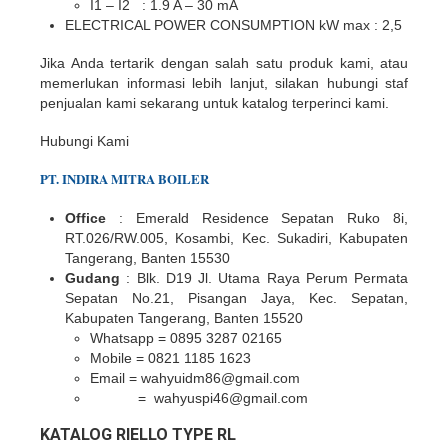
I1 – I2 : 1.9 A – 30 mA
ELECTRICAL POWER CONSUMPTION kW max : 2,5
Jika Anda tertarik dengan salah satu produk kami, atau
memerlukan informasi lebih lanjut, silakan hubungi staf
penjualan kami sekarang untuk katalog terperinci kami.
Hubungi Kami
PT.
INDIR
A
MITRA BOILER
Office
: Emerald Residence Sepatan Ruko 8i,
RT.026/RW.005, Kosambi, Kec. Sukadiri, Kabupaten
Tangerang, Banten 15530
Gudang
: Blk. D19 Jl. Utama Raya Perum Permata
Sepatan No.21, Pisangan Jaya, Kec. Sepatan,
Kabupaten Tangerang, Banten 15520
Whatsapp = 0895 3287 02165
Mobile = 0821 1185 1623
Email = wahyuidm86@gmail.com
= wahyuspi46@gmail.com
KATALOG RIELLO TYPE RL