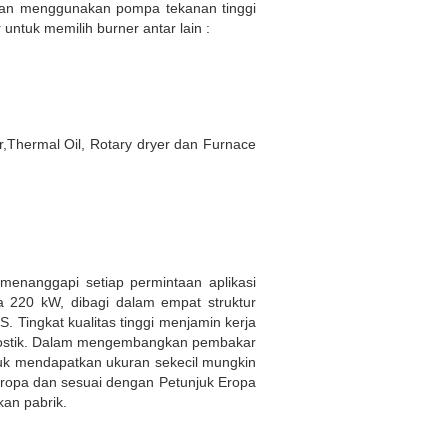
ngan menggunakan pompa tekanan tinggi
 untuk memilih burner antar lain :
r,Thermal Oil, Rotary dryer dan Furnace
menanggapi setiap permintaan aplikasi
ga 220 kW, dibagi dalam empat struktur
Tingkat kualitas tinggi menjamin kerja
agnostik. Dalam mengembangkan pembakar
tuk mendapatkan ukuran sekecil mungkin
 Eropa dan sesuai dengan Petunjuk Eropa
kan pabrik.