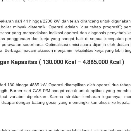
akaran dari 44 hingga 2290 kW, dan telah dirancang untuk digunakan
boiler minyak diatermik. Operasi adalah “dua tahap progresif”; pe
esor yang menyediakan indikasi operasi dan diagnosis penyebab kes
litas penggunaan dan kerja yang sangat baik di semua kecepatan pe
erawatan sederhana. Optimalisasi emisi suara dijamin oleh desain k
erbagai macam aksesori menjamin fleksibilitas kerja yang lebih ting
n Kapasitas ( 130.000 Kcal – 4.885.000 Kcal )
ri 130 hingga 4885 kW. Operasi ditampilkan oleh operasi dua tahap
gih. Burner seri GAS P/M sangat cocok untuk aplikasi yang membutuh
put variabel diperlukan. Karena struktur lembaran logamnya, m
n dicapai dengan batang geser yang memungkinkan akses ke kepala
oduk kami, atau memerlukan informasi lebih lanjut, silakan hubungi st