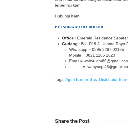
terperinci kami.
Hubungi Kami
PT.
INDIR
A
MITRA BOILER
Office
: Emerald Residence Sepatan
Gudang
: Blk. D19 Jl. Utama Raya
Whatsapp = 0895 3287 02165
Mobile = 0821 1185 1623
Email = wahyuidm86@gmail.co
= wahyuspi46@gmail.c
Tags:
Agen Burner Gas
,
Distributor Bur
Share
the Post