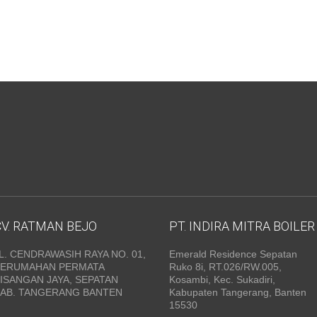
CV. RATMAN BEJO
PT. INDIRA MITRA BOILER
L. CENDRAWASIH RAYA NO. 01,
Emerald Residence Sepatan
PERUMAHAN PERMATA
Ruko 8i, RT.026/RW.005,
ISANGAN JAYA, SEPATAN
Kosambi, Kec. Sukadiri,
KAB. TANGERANG BANTEN
Kabupaten Tangerang, Banten
15530