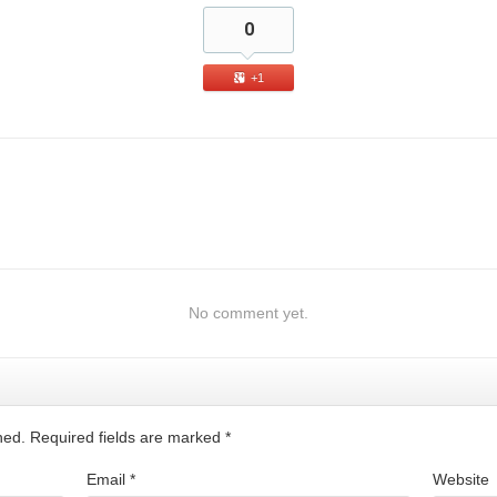
0
+1
No comment yet.
shed. Required fields are marked
*
Email
*
Website