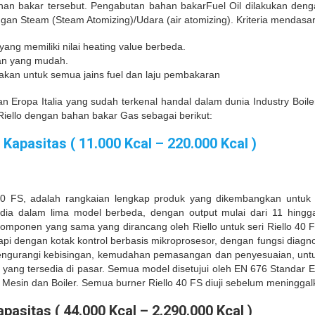
an bakar tersebut. Pengabutan bahan bakar
Fuel Oil dilakukan de
ngan Steam (Steam Atomizing)/Udara (air atomizing).
Kriteria mendasar
g memiliki nilai heating value berbeda.
an yang mudah.
akan untuk semua jains fuel dan laju
pembakaran
n Eropa Italia yang sudah terkenal handal dalam dunia Industry Boile
iello dengan bahan bakar Gas sebagai berikut:
Kapasitas ( 11.000 Kcal – 220.000 Kcal )
40 FS, adalah rangkaian lengkap produk yang dikembangkan untuk 
rsedia dalam lima model berbeda, dengan output mulai dari 11 hing
onen yang sama yang dirancang oleh Riello untuk seri Riello 40 FS. 
kapi dengan kotak kontrol berbasis mikroprosesor, dengan fungsi di
 mengurangi kebisingan, kemudahan pemasangan dan penyesuaian, un
n yang tersedia di pasar. Semua model disetujui oleh EN 676 Standar
Mesin dan Boiler. Semua burner Riello 40 FS diuji sebelum meninggal
asitas ( 44.000 Kcal – 2.290.000 Kcal )