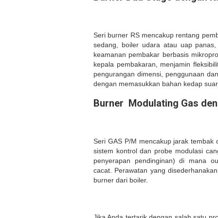
Seri burner RS ​​mencakup rentang pemb
sedang, boiler udara atau uap panas, 
keamanan pembakar berbasis mikropros
kepala pembakaran, menjamin fleksibi
pengurangan dimensi, penggunaan dan p
dengan memasukkan bahan kedap suara. B
Burner Modulating Gas denga
Seri GAS P/M mencakup jarak tembak da
sistem kontrol dan probe modulasi cang
penyerapan pendinginan) di mana out
cacat. Perawatan yang disederhanaka
burner dari boiler.
Jika Anda tertarik dengan salah satu pr