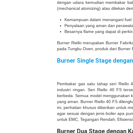
dengan udara kemudian membakar bah
(mechanical
atomizing) atau ditekan de
Kemampuan dalam menangani fuel yan
Penyalaan yang aman dan perawat
Besarnya flame yang dapat di perkir
Burner Riello merupakan Burner Fabrika
pada Tungku Oven, produk dari Burner R
Burner Single Stage dengan 
Pembakar gas satu tahap seri Riello 
industri ringan. Seri Riello 40 FS te
berbeda. Semua model menggunakan komp
yang aman. Burner Riello 40 FS dileng
ini, perhatian khusus diberikan untuk
agar sesuai dengan jenis boiler apa pu
untuk EMC, Tegangan Rendah, Efisiensi 
Burner Dua Stage dengan Kap