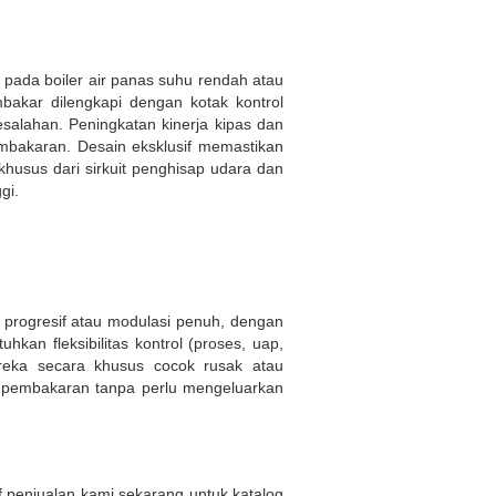
 pada boiler air panas suhu rendah atau
mbakar dilengkapi dengan kotak kontrol
alahan. Peningkatan kinerja kipas dan
mbakaran. Desain eksklusif memastikan
husus dari sirkuit penghisap udara dan
gi.
 progresif atau modulasi penuh, dengan
kan fleksibilitas kontrol (proses, uap,
ereka secara khusus cocok rusak atau
 pembakaran tanpa perlu mengeluarkan
af penjualan kami sekarang untuk katalog