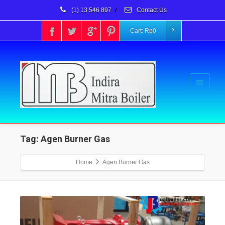
(1) 13 546 897
/
Contact Us
Cart:
Rp
0
Tag: Agen Burner Gas
Home
Agen Burner Gas