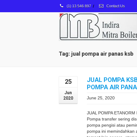
(1) 13 546 897
/
Contact Us
Tag: jual pompa air panas ksb
JUAL POMPA KSB
25
POMPA AIR PAN
Jun
June 25, 2020
2020
JUAL POMPA ETANORM E
Pompa transfer sering dis
pompa pengisi atau pemi
pompa ini memindahkan ai