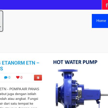
Home
 ETANORM ETN –
AS
0
0
TN - POMPA AIR PANAS
ebut juga dengan istilah
ndah atau angkat. Fungsi
r dari satu tempat ke