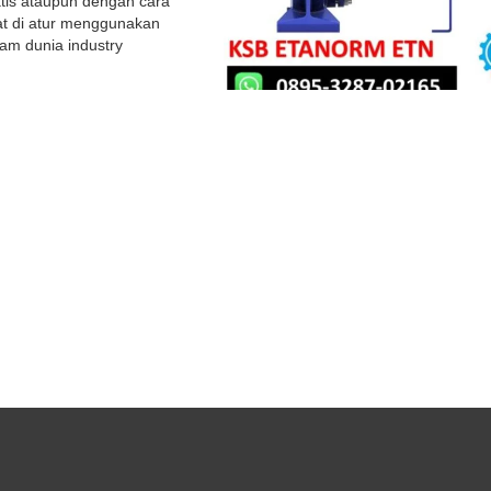
tis ataupun dengan cara
at di atur menggunakan
am dunia industry