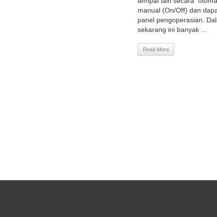
tempat lain secara otoma
manual (On/Off) dan dap
panel pengoperasian. Dal
sekarang ini banyak ...
Read More