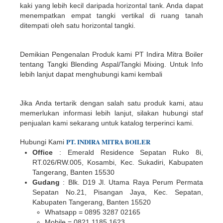
kaki yang lebih kecil daripada horizontal tank. Anda dapat
menempatkan empat tangki vertikal di ruang tanah
ditempati oleh satu horizontal tangki.
Demikian Pengenalan Produk kami PT Indira Mitra Boiler
tentang Tangki Blending Aspal/Tangki Mixing. Untuk Info
lebih lanjut dapat menghubungi kami kembali
Jika Anda tertarik dengan salah satu produk kami, atau
memerlukan informasi lebih lanjut, silakan hubungi staf
penjualan kami sekarang untuk katalog terperinci kami.
PT.
INDIR
A
MITRA BOILER
Hubungi Kami
Office
: Emerald Residence Sepatan Ruko 8i,
RT.026/RW.005, Kosambi, Kec. Sukadiri, Kabupaten
Tangerang, Banten 15530
Gudang
: Blk. D19 Jl. Utama Raya Perum Permata
Sepatan No.21, Pisangan Jaya, Kec. Sepatan,
Kabupaten Tangerang, Banten 15520
Whatsapp = 0895 3287 02165
Mobile = 0821 1185 1623