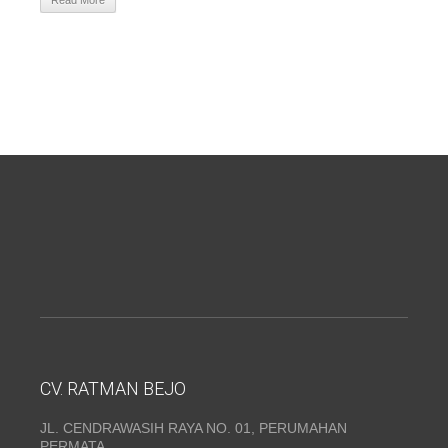
Read More
CV. RATMAN BEJO
JL. CENDRAWASIH RAYA NO. 01, PERUMAHAN
PERMATA