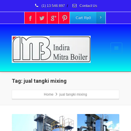
(1) 13 546 897
/
Contact Us
Cart:
Rp
0
Tag: jual tangki mixing
Home
jual tangki mixing