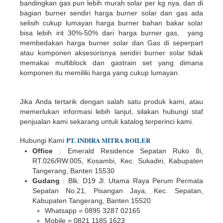
bandingkan gas pun lebih murah solar per kg nya. dan di
bagian burner sendiri harga burner solar dan gas ada
selisih cukup lumayan harga burner bahan bakar solar
bisa lebih irit 30%-50% dari harga burner gas, yang
membedakan harga burner solar dan Gas di seperpart
atau komponen aksesorisnya sendiri burner solar tidak
memakai multiblock dan gastrain set yang dimana
komponen itu memiliki harga yang cukup lumayan.
Jika Anda tertarik dengan salah satu produk kami, atau
memerlukan informasi lebih lanjut, silakan hubungi staf
penjualan kami sekarang untuk katalog terperinci kami.
PT.
INDIR
A
MITRA BOILER
Hubungi Kami
Office
: Emerald Residence Sepatan Ruko 8i,
RT.026/RW.005, Kosambi, Kec. Sukadiri, Kabupaten
Tangerang, Banten 15530
Gudang
: Blk. D19 Jl. Utama Raya Perum Permata
Sepatan No.21, Pisangan Jaya, Kec. Sepatan,
Kabupaten Tangerang, Banten 15520
Whatsapp = 0895 3287 02165
Mobile = 0821 1185 1623