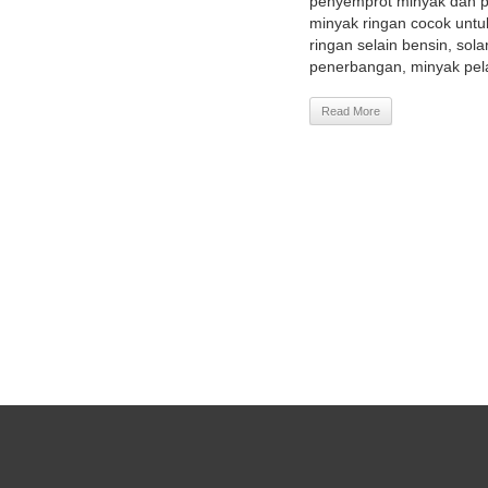
penyemprot minyak dan p
minyak ringan cocok untu
ringan selain bensin, sola
penerbangan, minyak pela
Read More