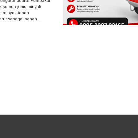
engatur udara. Pembakar
k semua jenis minyak
r, minyak tanah
rut sebagai bahan ...