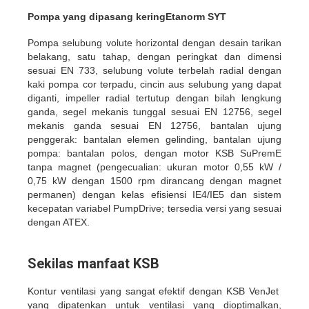
Pompa yang dipasang kering
Etanorm SYT
Pompa selubung volute horizontal dengan desain tarikan
belakang, satu tahap, dengan peringkat dan dimensi
sesuai EN 733, selubung volute terbelah radial dengan
kaki pompa cor terpadu, cincin aus selubung yang dapat
diganti, impeller radial tertutup dengan bilah lengkung
ganda, segel mekanis tunggal sesuai EN 12756, segel
mekanis ganda sesuai EN 12756, bantalan ujung
penggerak: bantalan elemen gelinding, bantalan ujung
pompa: bantalan polos, dengan motor KSB SuPremE
tanpa magnet (pengecualian: ukuran motor 0,55 kW /
0,75 kW dengan 1500 rpm dirancang dengan magnet
permanen) dengan kelas efisiensi IE4/IE5 dan sistem
kecepatan variabel PumpDrive; tersedia versi yang sesuai
dengan ATEX.
Sekilas manfaat KSB
Kontur ventilasi yang sangat efektif dengan KSB VenJet
yang dipatenkan untuk ventilasi yang dioptimalkan,