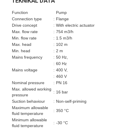
TEKNIKAL DATA
Function
Pump
Connection type
:
Flange
Drive concept
:
With electric actuator
Max. flow rate
:
754 m3/h
Min. flow rate
:
1.5 m3/h
Max. head
:
102 m
Min. head
:
2 m
Mains frequency
:
50 Hz,
:
60 Hz
Mains voltage
:
400 V,
:
460 V
Nominal pressure
:
PN 16
Max. allowed working
:
16 bar
pressure
Suction behaviour
:
Non-self-priming
Maximum allowable
:
350 °C
fluid temperature
Minimum allowable
:
-30 °C
fluid temperature