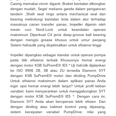
Casing memakai cincin diganti ,Braket bantalan dibongkar
dengan mudah, Segel mekanis ganda dalam pengaturan
tandem ,Shaft seal rings antara mechanical seal dan
bearing melindungi bantalan bola dalam alur terhadap
masuknya cairan transfer panas, Impeller dijamin oleh
mesin cuci Nord-Lock untuk keandalan operasi
maksimum Diperkuat C4 jenis deep-groove ball bearing
dengan mengisi grease khusus untuk umur panjang
Sistem hidraulik yang dioptimalkan untuk efisiensi tinggi
Impeller dipangkas sebagai standar untuk operasi pompa
pada titik efisiensi terbaik Khususnya hemat energi
dengan motor KSB SuPremE® IE5 * Uji hidrolik dijalankan
ke ISO 9906 2B, 3B atau 2U tersedia Etanorm SYT
dengan KSB SuPremE® motor dan dinding PumpDrive
Untuk efisiensi maksimum dalam aplikasi panas Anda
ingin opsi hemat energi lebih lanjut? Untuk profil beban
variabel, kami menyarankan untuk menggabungkan SYT
dengan motor KSB SuPremE® IE5 *. Dengan cara ini,
Etanorm SYT Anda akan beroperasi lebih efisien. Dan
dengan dinding atau kabinet kontrol yang dipasang,
sistem kecepatan variabel PumpDrive, nilai yang