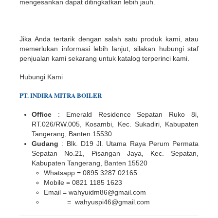
mengesankan dapat ditingkatkan lebih jauh.
Jika Anda tertarik dengan salah satu produk kami, atau
memerlukan informasi lebih lanjut, silakan hubungi staf
penjualan kami sekarang untuk katalog terperinci kami.
Hubungi Kami
PT.
INDIR
A
MITRA BOILER
Office
: Emerald Residence Sepatan Ruko 8i,
RT.026/RW.005, Kosambi, Kec. Sukadiri, Kabupaten
Tangerang, Banten 15530
Gudang
: Blk. D19 Jl. Utama Raya Perum Permata
Sepatan No.21, Pisangan Jaya, Kec. Sepatan,
Kabupaten Tangerang, Banten 15520
Whatsapp = 0895 3287 02165
Mobile = 0821 1185 1623
Email = wahyuidm86@gmail.com
= wahyuspi46@gmail.com