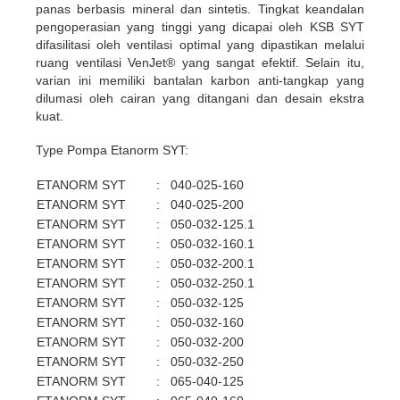
panas berbasis mineral dan sintetis. Tingkat keandalan
pengoperasian yang tinggi yang dicapai oleh KSB SYT
difasilitasi oleh ventilasi optimal yang dipastikan melalui
ruang ventilasi VenJet® yang sangat efektif. Selain itu,
varian ini memiliki bantalan karbon anti-tangkap yang
dilumasi oleh cairan yang ditangani dan desain ekstra
kuat.
Type Pompa Etanorm SYT:
ETANORM SYT
:
040-025-160
ETANORM SYT
:
040-025-200
ETANORM SYT
:
050-032-125.1
ETANORM SYT
:
050-032-160.1
ETANORM SYT
:
050-032-200.1
ETANORM SYT
:
050-032-250.1
ETANORM SYT
:
050-032-125
ETANORM SYT
:
050-032-160
ETANORM SYT
:
050-032-200
ETANORM SYT
:
050-032-250
ETANORM SYT
:
065-040-125