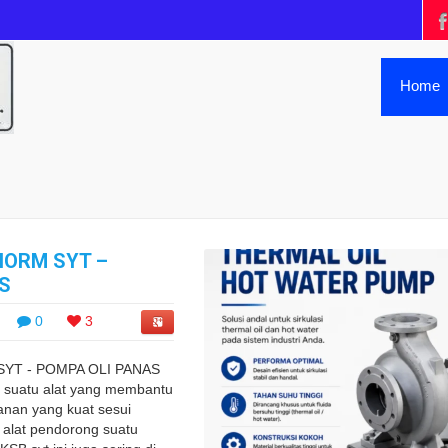
Home
NORM SYT –
S
0
3
YT - POMPA OLI PANAS
 suatu alat yang membantu
nan yang kuat sesui
 alat pendorong suatu