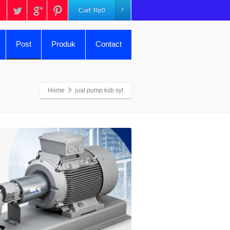
Cart:
Rp
0
Post
Produk
Contact
Home
jual pump ksb syt