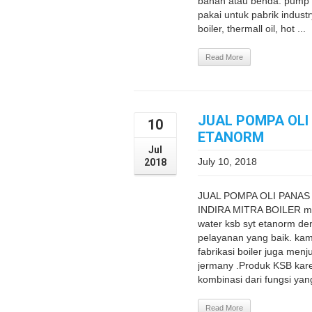
bahan atau benda. pump KS
pakai untuk pabrik indust
boiler, thermall oil, hot ...
Read More
JUAL POMPA OLI
10
ETANORM
Jul
July 10, 2018
2018
JUAL POMPA OLI PANAS
INDIRA MITRA BOILER me
water ksb syt etanorm de
pelayanan yang baik. kam
fabrikasi boiler juga menj
jermany .Produk KSB kare
kombinasi dari fungsi yang
Read More