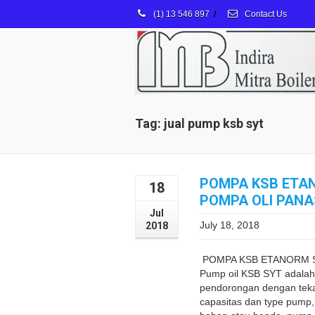
(1) 13 546 897
/
Contact Us
Tag: jual pump ksb syt
POMPA KSB ETA
18
POMPA OLI PANA
Jul
July 18, 2018
2018
POMPA KSB ETANORM S
Pump oil KSB SYT adalah
pendorongan dengan teka
capasitas dan type pump,