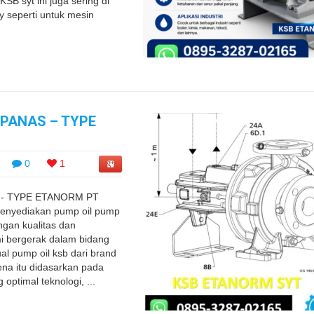
B syt ini juga sering di
ry seperti untuk mesin
 PANAS – TYPE
0
1
 - TYPE ETANORM PT
nyediakan pump oil pump
ngan kualitas dan
i bergerak dalam bidang
ual pump oil ksb dari brand
na itu didasarkan pada
 optimal teknologi, ...