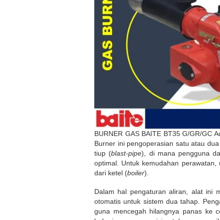
BURNER GAS BAITE BT35 G/GR/GC Adala
Burner ini
pengoperasian satu atau dua
tiup (
blast-pipe
), di mana pengguna da
optimal. Untuk kemudahan perawatan, u
dari ketel (
boiler
).
Dalam hal pengaturan aliran, alat in
otomatis untuk sistem dua tahap. Penga
guna mencegah hilangnya panas ke ce