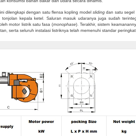
ikan konsumsi bahan bakar dan udara secara dinamis.
t ini dilengkapi dengan satu flensa kopling model
sliding
dan satu segel
 tonjolan kepala ketel. Saluran masuk udaranya juga sudah terinte
eh motor listrik satu fasa (
monophase
). Terakhir, sistem keamananny
n, serta seluruh instalasi listriknya telah memenuhi standar peringka