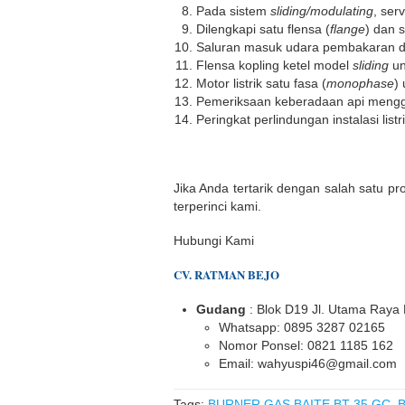
Pada sistem
sliding/modulating
, ser
Dilengkapi satu flensa (
flange
) dan 
Saluran masuk udara pembakaran di
Flensa kopling ketel model
sliding
un
Motor listrik satu fasa (
monophase
)
Pemeriksaan keberadaan api menggu
Peringkat perlindungan instalasi listr
Jika Anda tertarik dengan salah satu pr
terperinci kami.
Hubungi Kami
CV. RATMAN BEJO
Gudang
: Blok D19 Jl. Utama Raya
Whatsapp: 0895 3287 02165
Nomor Ponsel: 0821 1185 162
Email: wahyuspi46@gmail.com
Tags:
BURNER GAS BAITE BT 35 GC
,