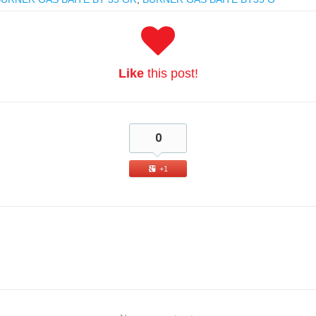
Like
this post!
0
+1