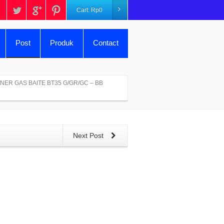
Cart:
Rp
0
Post
Produk
Contact
NER GAS BAITE BT35 G/GR/GC – BB
Next Post