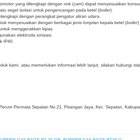
vomotor yang dilengkapi dengan nok (
cam
) dapat menyesuaikan konsu
satu segel isolasi untuk pengencangan pada ketel (
boiler
).
lengkapi dengan perangkat pengatur aliran udara.
tuk menyesuaikan dengan berbagai jenis tonjolan kepala ketel (
boiler
)
 untuk menggerakkan kipas.
nakan elektroda ionisasi.
ik IP40.
oduk kami, atau memerlukan informasi lebih lanjut, silakan hubungi st
 Perum Permata Sepatan No.21, Pisangan Jaya, Kec. Sepatan, Kabup
BURNER GAS BAITE BT 35 GR
,
BURNER GAS BAITE BT35 G