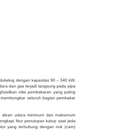
lating dengan kapasitas 90 – 340 kW,
ara dan gas terjadi langsung pada pipa
hasilkan nilai pembakaran yang paling
rus membongkar seluruh bagian pembakar
ran aliran udara minimum dan maksimum
engkapi fitur penutupan katup saat jeda
otor yang terhubung dengan nok (
cam
)