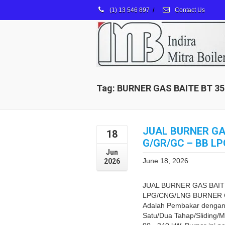
(1) 13 546 897
/
Contact Us
Tag: BURNER GAS BAITE BT 35
JUAL BURNER GA
18
G/GR/GC – BB L
Jun
June 18, 2026
2026
JUAL BURNER GAS BAIT
LPG/CNG/LNG BURNER 
Adalah Pembakar dengan
Satu/Dua Tahap/Sliding/M