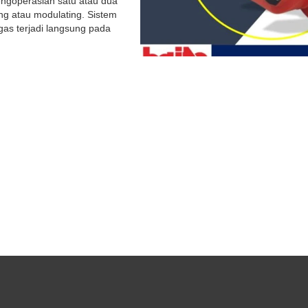
pengoperasian satu atau dua
ng atau modulating. Sistem
as terjadi langsung pada
.