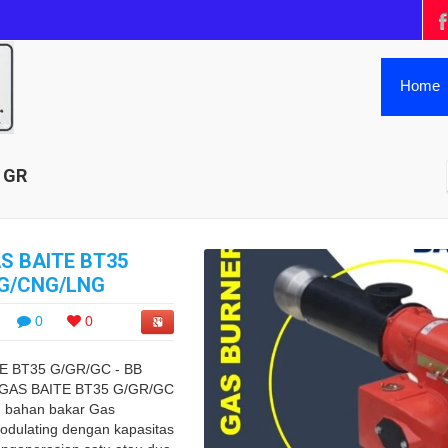
Home
 GR
S BAITE BT35
PG/CNG/LNG
0
0
E BT35 G/GR/GC - BB
GAS BAITE BT35 G/GR/GC
 bahan bakar Gas
odulating dengan kapasitas