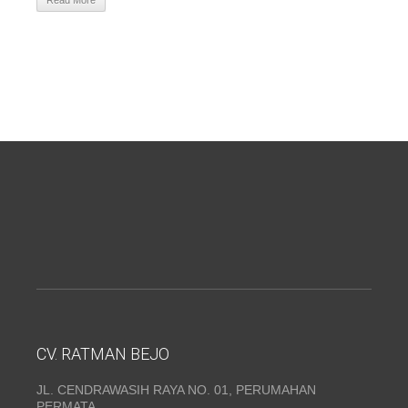
Read More
CV. RATMAN BEJO
JL. CENDRAWASIH RAYA NO. 01, PERUMAHAN
PERMATA