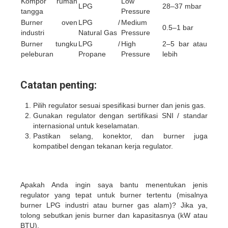
Kompor rumah
Low
LPG
28–37 mbar
tangga
Pressure
Burner oven
LPG /
Medium
0.5–1 bar
industri
Natural Gas
Pressure
Burner tungku
LPG /
High
2–5 bar atau
peleburan
Propane
Pressure
lebih
Catatan penting:
Pilih regulator sesuai spesifikasi burner dan jenis gas.
Gunakan regulator dengan sertifikasi SNI / standar
internasional untuk keselamatan.
Pastikan selang, konektor, dan burner juga
kompatibel dengan tekanan kerja regulator.
Apakah Anda ingin saya bantu menentukan jenis
regulator yang tepat untuk burner tertentu (misalnya
burner LPG industri atau burner gas alam)? Jika ya,
tolong sebutkan jenis burner dan kapasitasnya (kW atau
BTU).