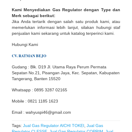
Kami Menyediakan Gas Regulator dengan Type dan
Merk sebagai berikut:
Jika Anda tertarik dengan salah satu produk kami, atau
CLESSE
memerlukan informasi lebih lanjut, silakan hubungi staf
COPRIM
penjualan kami sekarang untuk katalog terperinci kami.
DUNGS
GIULIANI ANELLO
Hubungi Kami
ITALPUMP
CV. RATMAN BEJO
KROM SCHRODER
MADAS
Gudang : Blk. D19 Jl. Utama Raya Perum Permata
Sepatan No.21, Pisangan Jaya, Kec. Sepatan, Kabupaten
MONDIAL
Tangerang, Banten 15520
NOVACOMET
SENSUS
Whatsapp : 0895 3287 02165
PIETRO FIORENTINI
Mobile : 0821 1185 1623
FISCHER
AICHI TOKEI
Email : wahyuspi46@gmail.com
CAHOUET
Tags:
Jual Gas Regulator AICHI TOKEI
,
Jual Gas
Regulator CLESSE
,
Jual Gas Regulator COPRIM
,
Jual