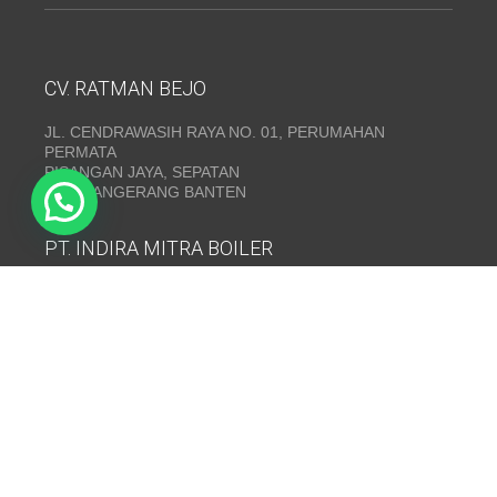
CV. RATMAN BEJO
JL. CENDRAWASIH RAYA NO. 01, PERUMAHAN
PERMATA
PISANGAN JAYA, SEPATAN
KAB. TANGERANG BANTEN
PT. INDIRA MITRA BOILER
Emerald Residence Sepatan Ruko 8i, RT.026/RW.005,
Kosambi, Kec. Sukadiri, Kabupaten Tangerang, Banten
15530
Telepon:
(021) 35295874
INDIRA MITRA BOILER~ Fabrikasi boiler dan Thermal Oil
Heater
www.mitraboiler.com
Copyright © 2026